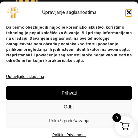
Upravljanje saglasnostima
INFORMACIJE
Da bismo obezbijedili najbolje korisničko iskustvo, koristimo
O nama
tehnologije poput kolačića za čuvanje i/ili pristup informacijama
Kontakt
na uređaju. Davanjem saglasnosti na ove tehnologije
omogućavate nam obradu podataka kao što su ponašanje
prilikom pregledanja ili jedinstveni identifikatori na ovom sajtu.
Nepristanak ili povlačenje saglasnosti može negativno uticati na
POMOĆ
određene funkcije i karakteristike sajta.
Česta pitanja
Politika privatnosti
Upravljajte uslugama
PRATITE NAS
Prihvati
Instagram
Odbij
OLX
TikTok
0
Prikaži podešavanja
© 2025 Ja BiH Dres
Politika Privatnosti