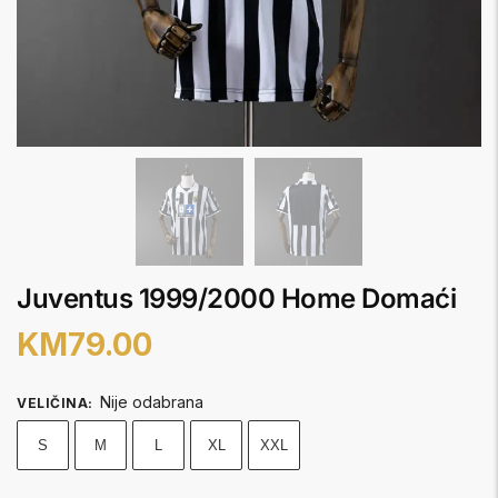
Juventus 1999/2000 Home Domaći
KM
79.00
Nije odabrana
VELIČINA
:
S
M
L
XL
XXL