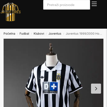
Početna
Fudbal
Klubovi
Juventus
Juventus 1999/2000 Home Domaći
/
/
/
/