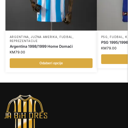
ARGENTINA
,
JUŽNA AMERIKA
,
FUDBAL
,
PSG
,
FUDBAL
,
K
REPREZENTACIJE
PSG 1995/1996
Argentina 1998/1999 Home Domaći
KM
79.00
KM
79.00
Odaberi opcije