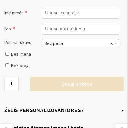
Ime igrača
*
Broj
*
Peč na rukavu
Bez peča
×
Bez imena
Bez broja
Dodaj u korpu
ŽELIŠ PERSONALIZOVANI DRES?
▾