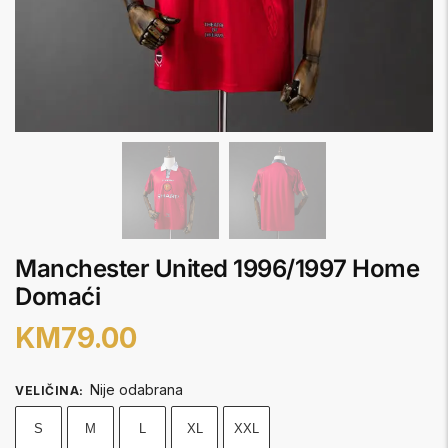
Manchester United 1996/1997 Home
Domaći
KM
79.00
Nije odabrana
VELIČINA
:
S
M
L
XL
XXL