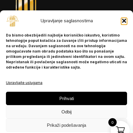
Upravljanje saglasnostima
INFORMACIJE
Da bismo obezbijedili najbolje korisničko iskustvo, koristimo
O nama
tehnologije poput kolačića za čuvanje i/ili pristup informacijama
Kontakt
na uređaju. Davanjem saglasnosti na ove tehnologije
omogućavate nam obradu podataka kao što su ponašanje
prilikom pregledanja ili jedinstveni identifikatori na ovom sajtu.
Nepristanak ili povlačenje saglasnosti može negativno uticati na
POMOĆ
određene funkcije i karakteristike sajta.
Česta pitanja
Politika privatnosti
Upravljajte uslugama
PRATITE NAS
Prihvati
Instagram
Odbij
OLX
TikTok
0
Prikaži podešavanja