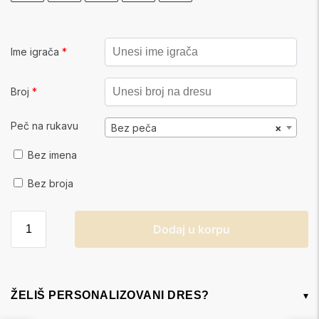
Ime igrača
*
Broj
*
Peč na rukavu
Bez peča
×
Bez imena
Bez broja
Dodaj u korpu
ŽELIŠ PERSONALIZOVANI DRES?
▾