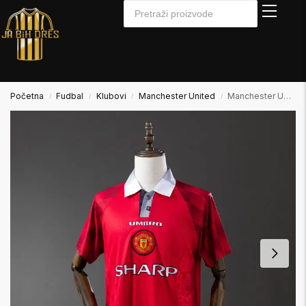
Početna
Fudbal
Klubovi
Manchester United
Manchester United 1996/1997 Home Domaći
/
/
/
/