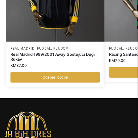
REAL MADRID
,
FUDBAL
,
KLUBOVI
FUDBAL
,
KLUBO
Real Madrid 1999/2001 Away Gostujući Dugi
Racing Santan
Rukav
KM
79.00
KM
87.00
Odaberi opcije