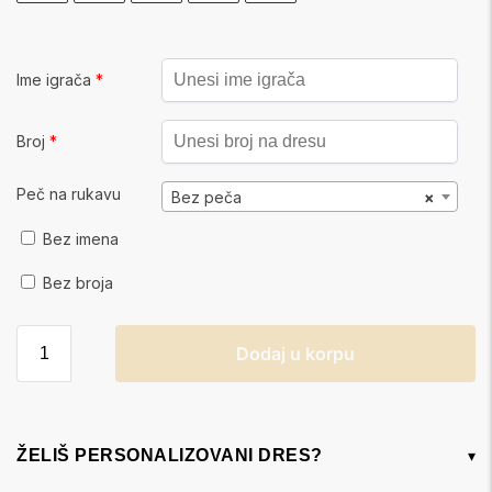
Ime igrača
*
Broj
*
Peč na rukavu
Bez peča
×
Bez imena
Bez broja
Dodaj u korpu
ŽELIŠ PERSONALIZOVANI DRES?
▾