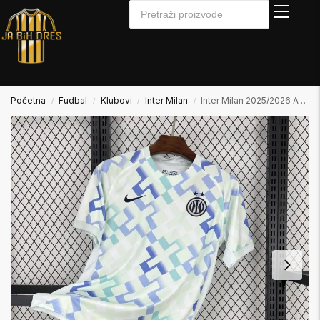
Početna
Fudbal
Klubovi
Inter Milan
Inter Milan 2025/2026 Away Gostujući Dres
/
/
/
/