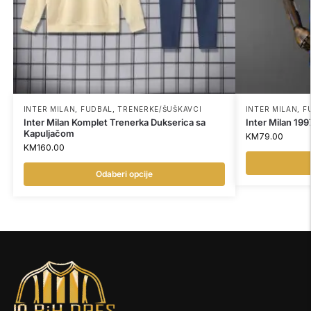
INTER MILAN
,
FUDBAL
,
TRENERKE/ŠUŠKAVCI
INTER MILAN
,
F
Inter Milan Komplet Trenerka Dukserica sa
Inter Milan 1
Kapuljačom
KM
79.00
KM
160.00
Odaberi opcije