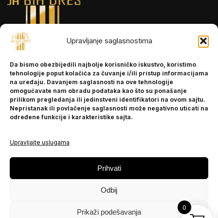
Upravljanje saglasnostima
INFORMACIJE
Da bismo obezbijedili najbolje korisničko iskustvo, koristimo
O nama
tehnologije poput kolačića za čuvanje i/ili pristup informacijama
Kontakt
na uređaju. Davanjem saglasnosti na ove tehnologije
omogućavate nam obradu podataka kao što su ponašanje
prilikom pregledanja ili jedinstveni identifikatori na ovom sajtu.
Nepristanak ili povlačenje saglasnosti može negativno uticati na
POMOĆ
određene funkcije i karakteristike sajta.
Česta pitanja
Politika privatnosti
Upravljajte uslugama
PRATITE NAS
Prihvati
Instagram
Odbij
OLX
TikTok
0
Prikaži podešavanja