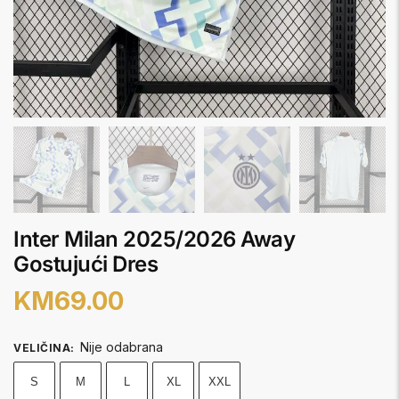
Inter Milan 2025/2026 Away
Gostujući Dres
KM
69.00
Nije odabrana
VELIČINA
:
S
M
L
XL
XXL