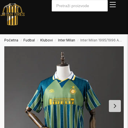
Početna
Fudbal
Klubovi
Inter Milan
Inter Milan 1995/1996 Away2 Gostujući
/
/
/
/