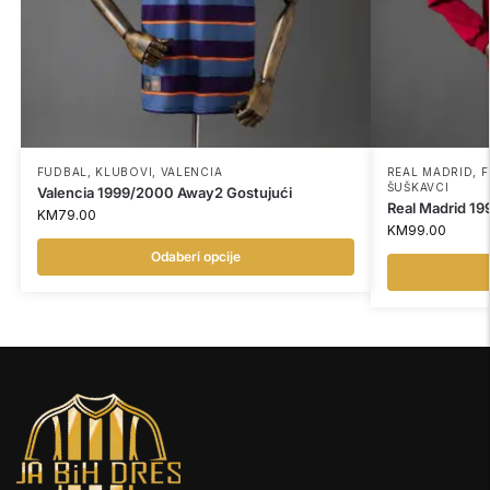
FUDBAL
,
KLUBOVI
,
VALENCIA
REAL MADRID
,
F
ŠUŠKAVCI
Valencia 1999/2000 Away2 Gostujući
Real Madrid 19
KM
79.00
KM
99.00
Odaberi opcije