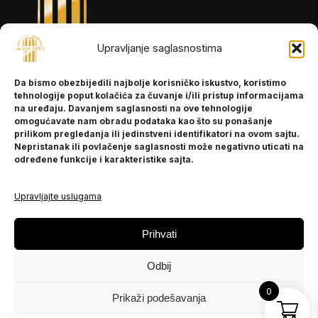
Upravljanje saglasnostima
INFORMACIJE
Da bismo obezbijedili najbolje korisničko iskustvo, koristimo
O nama
tehnologije poput kolačića za čuvanje i/ili pristup informacijama
Kontakt
na uređaju. Davanjem saglasnosti na ove tehnologije
omogućavate nam obradu podataka kao što su ponašanje
prilikom pregledanja ili jedinstveni identifikatori na ovom sajtu.
Nepristanak ili povlačenje saglasnosti može negativno uticati na
POMOĆ
određene funkcije i karakteristike sajta.
Česta pitanja
Politika privatnosti
Upravljajte uslugama
PRATITE NAS
Prihvati
Instagram
Odbij
OLX
TikTok
0
Prikaži podešavanja
© 2025 Ja BiH Dres