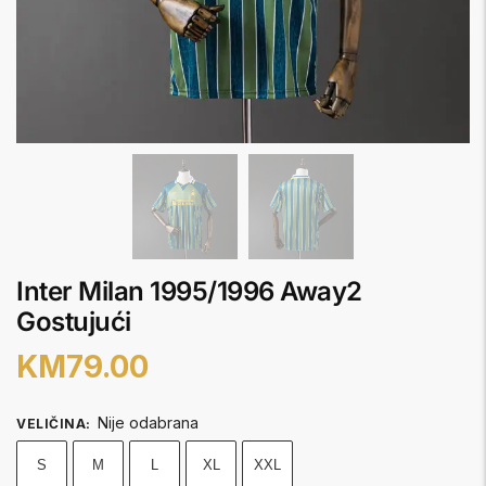
Inter Milan 1995/1996 Away2
Gostujući
KM
79.00
Nije odabrana
VELIČINA
:
S
M
L
XL
XXL