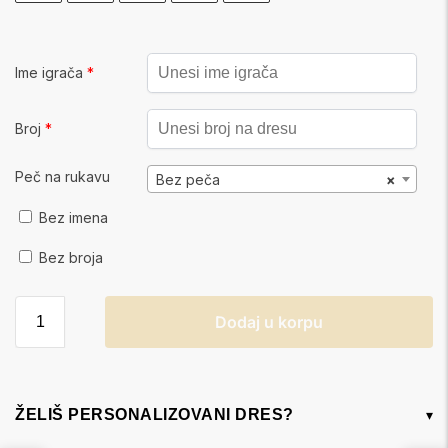
Ime igrača
*
Broj
*
Peč na rukavu
Bez peča
×
Bez imena
Bez broja
Dodaj u korpu
ŽELIŠ PERSONALIZOVANI DRES?
▾