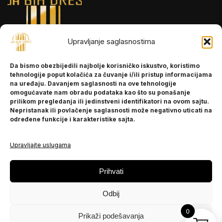
Upravljanje saglasnostima
INFORMACIJE
Da bismo obezbijedili najbolje korisničko iskustvo, koristimo
O nama
tehnologije poput kolačića za čuvanje i/ili pristup informacijama
Kontakt
na uređaju. Davanjem saglasnosti na ove tehnologije
omogućavate nam obradu podataka kao što su ponašanje
prilikom pregledanja ili jedinstveni identifikatori na ovom sajtu.
Nepristanak ili povlačenje saglasnosti može negativno uticati na
POMOĆ
određene funkcije i karakteristike sajta.
Česta pitanja
Politika privatnosti
Upravljajte uslugama
PRATITE NAS
Prihvati
Instagram
Odbij
OLX
TikTok
0
Prikaži podešavanja