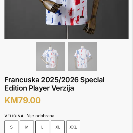
Francuska 2025/2026 Special
Edition Player Verzija
KM
79.00
Nije odabrana
VELIČINA
:
S
M
L
XL
XXL