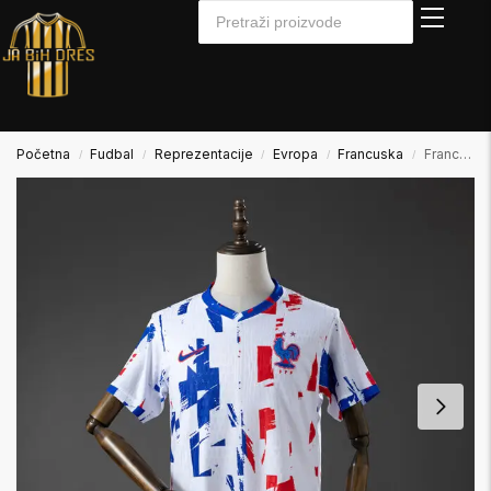
Početna
Fudbal
Reprezentacije
Evropa
Francuska
Francuska 2025/2026 Special Edition Player Verzija
/
/
/
/
/