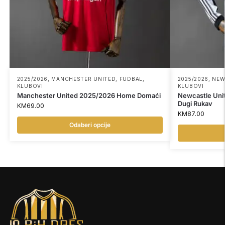
2025/2026
,
MANCHESTER UNITED
,
FUDBAL
,
2025/2026
,
NEW
KLUBOVI
KLUBOVI
Manchester United 2025/2026 Home Domaći
Newcastle Un
Dugi Rukav
KM
69.00
KM
87.00
Odaberi opcije