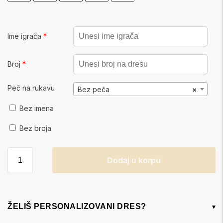
Ime igrača
*
Broj
*
Peč na rukavu
Bez peča
×
Bez imena
Bez broja
Dodaj u korpu
ŽELIŠ PERSONALIZOVANI DRES?
▾