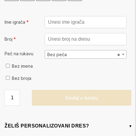
Ime igrača
*
Broj
*
Peč na rukavu
Bez peča
×
Bez imena
Bez broja
Dodaj u korpu
ŽELIŠ PERSONALIZOVANI DRES?
▾