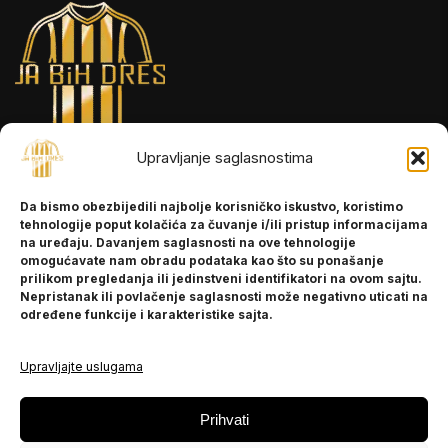
Upravljanje saglasnostima
INFORMACIJE
Da bismo obezbijedili najbolje korisničko iskustvo, koristimo
O nama
tehnologije poput kolačića za čuvanje i/ili pristup informacijama
Kontakt
na uređaju. Davanjem saglasnosti na ove tehnologije
omogućavate nam obradu podataka kao što su ponašanje
prilikom pregledanja ili jedinstveni identifikatori na ovom sajtu.
Nepristanak ili povlačenje saglasnosti može negativno uticati na
POMOĆ
određene funkcije i karakteristike sajta.
Česta pitanja
Politika privatnosti
Upravljajte uslugama
PRATITE NAS
Prihvati
Instagram