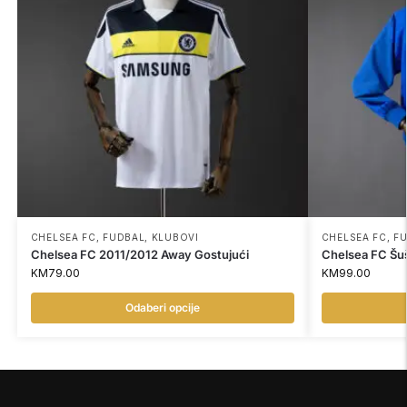
CHELSEA FC
,
FUDBAL
,
KLUBOVI
CHELSEA FC
,
F
Chelsea FC 2011/2012 Away Gostujući
Chelsea FC Šu
KM
79.00
KM
99.00
Odaberi opcije