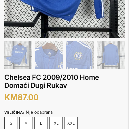
Chelsea FC 2009/2010 Home
Domaći Dugi Rukav
KM
87.00
Nije odabrana
VELIČINA
:
S
M
L
XL
XXL