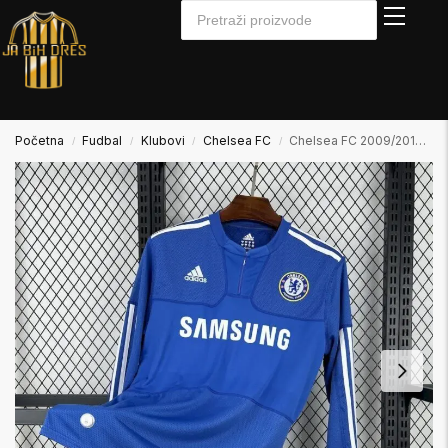
Početna
Fudbal
Klubovi
Chelsea FC
Chelsea FC 2009/2010 Home Domaći Dugi Rukav
/
/
/
/