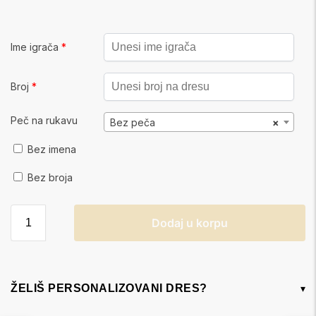
Ime igrača
*
Broj
*
Peč na rukavu
Bez peča
×
Bez imena
Bez broja
Dodaj u korpu
ŽELIŠ PERSONALIZOVANI DRES?
▾