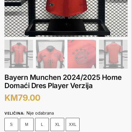
Bayern Munchen 2024/2025 Home
Domaći Dres Player Verzija
KM
79.00
Nije odabrana
VELIČINA
:
S
M
L
XL
XXL