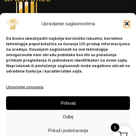
Upravljanje saglasnostima
INFORMACIJE
Da bismo obezbijedili najbolje korisničko iskustvo, koristimo
O nama
tehnologije poput kolačića za čuvanje i/ili pristup informacijama
Kontakt
na uređaju. Davanjem saglasnosti na ove tehnologije
omogućavate nam obradu podataka kao što su ponašanje
prilikom pregledanja ili jedinstveni identifikatori na ovom sajtu.
Nepristanak ili povlačenje saglasnosti može negativno uticati na
POMOĆ
određene funkcije i karakteristike sajta.
Česta pitanja
Politika privatnosti
Upravljajte uslugama
PRATITE NAS
Prihvati
Instagram
Odbij
OLX
TikTok
0
Prikaži podešavanja