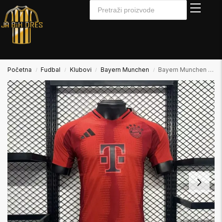
Početna
Fudbal
Klubovi
Bayern Munchen
Bayern Munchen 2024/2025 Home Domaći Dres Player Verzija
/
/
/
/