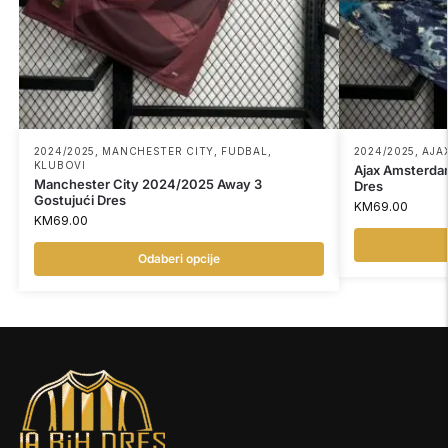
2024/2025
,
MANCHESTER CITY
,
FUDBAL
,
2024/2025
,
AJA
KLUBOVI
Ajax Amsterda
Manchester City 2024/2025 Away 3
Dres
Gostujući Dres
KM
69.00
KM
69.00
Odaberi opcije