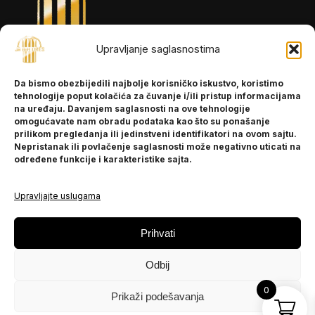
Upravljanje saglasnostima
INFORMACIJE
Da bismo obezbijedili najbolje korisničko iskustvo, koristimo
O nama
tehnologije poput kolačića za čuvanje i/ili pristup informacijama
Kontakt
na uređaju. Davanjem saglasnosti na ove tehnologije
omogućavate nam obradu podataka kao što su ponašanje
prilikom pregledanja ili jedinstveni identifikatori na ovom sajtu.
Nepristanak ili povlačenje saglasnosti može negativno uticati na
POMOĆ
određene funkcije i karakteristike sajta.
Česta pitanja
Politika privatnosti
Upravljajte uslugama
PRATITE NAS
Prihvati
Instagram
Odbij
OLX
TikTok
0
Prikaži podešavanja