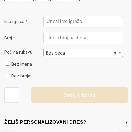
Ime igrača
*
Broj
*
Peč na rukavu
Bez peča
×
Bez imena
Bez broja
Dodaj u korpu
ŽELIŠ PERSONALIZOVANI DRES?
▾