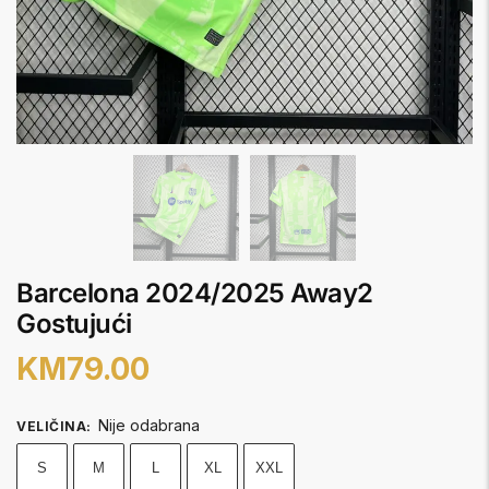
Barcelona 2024/2025 Away2
Gostujući
KM
79.00
Nije odabrana
VELIČINA
:
S
M
L
XL
XXL