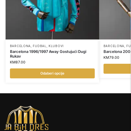
BARCELONA
,
FUDBAL
,
KLUBOVI
BARCELONA
,
FU
Barcelona 1996/1997 Away Gostujući Dugi
Barcelona 200
Rukav
KM
79.00
KM
87.00
Odaberi opcije