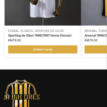
FUDBAL
,
KLUBOVI
,
SPORTING DE GIJON
ARSENAL
,
FUDB
Sporting de Gijon 1996/1997 Home Domaći
Arsenal 1999/
KM
79.00
KM
79.00
Odaberi opcije