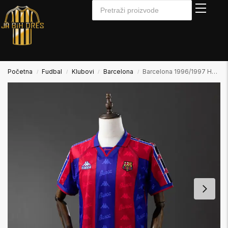
Početna
Fudbal
Klubovi
Barcelona
Barcelona 1996/1997 Home Domaći
/
/
/
/