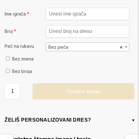
Ime igrača
*
Broj
*
Peč na rukavu
Bez peča
×
Bez imena
Bez broja
Dodaj u korpu
ŽELIŠ PERSONALIZOVANI DRES?
▾