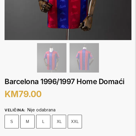
Barcelona 1996/1997 Home Domaći
KM
79.00
Nije odabrana
VELIČINA
:
S
M
L
XL
XXL