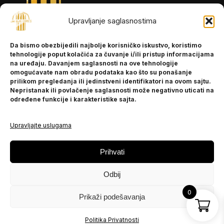
Upravljanje saglasnostima
INFORMACIJE
Da bismo obezbijedili najbolje korisničko iskustvo, koristimo
O nama
tehnologije poput kolačića za čuvanje i/ili pristup informacijama
Kontakt
na uređaju. Davanjem saglasnosti na ove tehnologije
omogućavate nam obradu podataka kao što su ponašanje
prilikom pregledanja ili jedinstveni identifikatori na ovom sajtu.
Nepristanak ili povlačenje saglasnosti može negativno uticati na
POMOĆ
određene funkcije i karakteristike sajta.
Česta pitanja
Politika privatnosti
Upravljajte uslugama
PRATITE NAS
Prihvati
Instagram
Odbij
OLX
TikTok
0
Prikaži podešavanja
© 2025 Ja BiH Dres
Politika Privatnosti