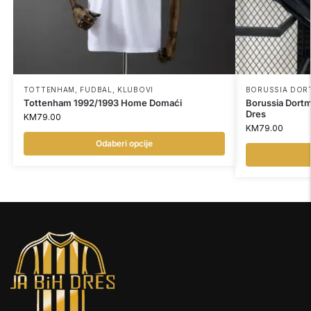
TOTTENHAM
,
FUDBAL
,
KLUBOVI
BORUSSIA DO
Tottenham 1992/1993 Home Domaći
Borussia Dort
Dres
KM
79.00
KM
79.00
Odaberi opcije