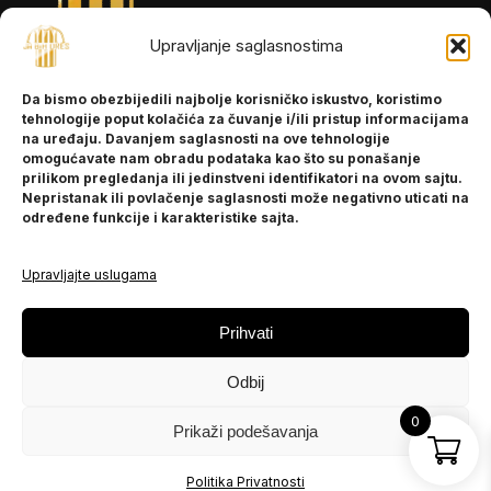
Upravljanje saglasnostima
INFORMACIJE
Da bismo obezbijedili najbolje korisničko iskustvo, koristimo
O nama
tehnologije poput kolačića za čuvanje i/ili pristup informacijama
Kontakt
na uređaju. Davanjem saglasnosti na ove tehnologije
omogućavate nam obradu podataka kao što su ponašanje
prilikom pregledanja ili jedinstveni identifikatori na ovom sajtu.
Nepristanak ili povlačenje saglasnosti može negativno uticati na
POMOĆ
određene funkcije i karakteristike sajta.
Česta pitanja
Politika privatnosti
Upravljajte uslugama
PRATITE NAS
Prihvati
Instagram
Odbij
OLX
TikTok
0
Prikaži podešavanja
© 2025 Ja BiH Dres
Politika Privatnosti