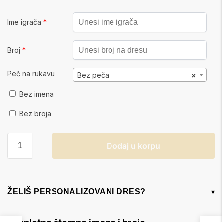
Ime igrača
*
Broj
*
Peč na rukavu
Bez peča
×
Bez imena
Bez broja
Dodaj u korpu
ŽELIŠ PERSONALIZOVANI DRES?
▾