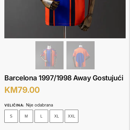
Barcelona 1997/1998 Away Gostujući
KM
79.00
Nije odabrana
VELIČINA
:
S
M
L
XL
XXL