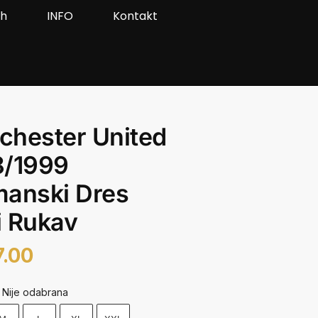
ah
INFO
Kontakt
chester United
8/1999
manski Dres
i Rukav
7.00
Nije odabrana