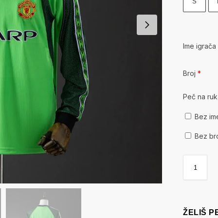
S
Ime igrač
Broj
*
Peč na ru
Bez im
Bez br
ŽELIŠ 