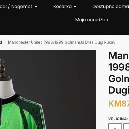
bal / Nogomet
Košarka
Dostupno odm
Moja narudžba
ed
Manchester United 1998/1999 Golmanski Dres Dugi Rukav
/
Man
199
Gol
Dug
KM
8
VELIČINA
: