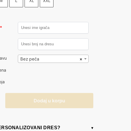
M
L
XL
XXL
a
*
kavu
Bez peča
×
ena
oja
Dodaj u korpu
PERSONALIZOVANI DRES?
▾