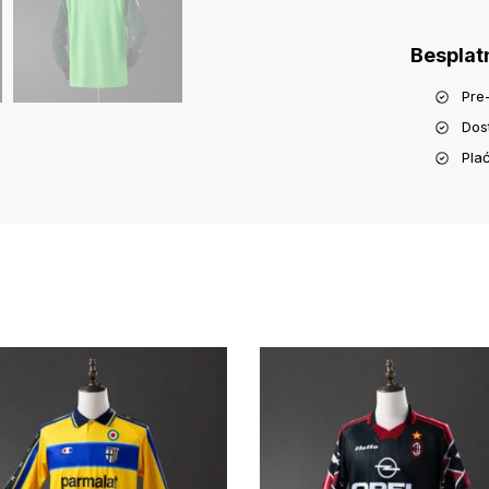
Besplat
Pre
Dos
Pla