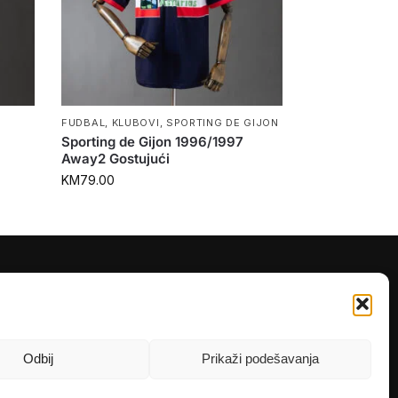
FUDBAL
,
KLUBOVI
,
SPORTING DE GIJON
Sporting de Gijon 1996/1997
Away2 Gostujući
KM
79.00
PRATITE NAS
Instagram
OLX
Odbij
Prikaži podešavanja
TikTok