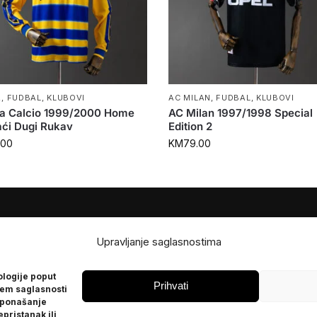
A
,
FUDBAL
,
KLUBOVI
AC MILAN
,
FUDBAL
,
KLUBOVI
a Calcio 1999/2000 Home
AC Milan 1997/1998 Special
ći Dugi Rukav
Edition 2
.00
KM
79.00
JE
POMOĆ
Upravljanje saglasnostima
Česta pitanja
ologije poput
Politika privatnosti
Prihvati
jem saglasnosti
 ponašanje
epristanak ili