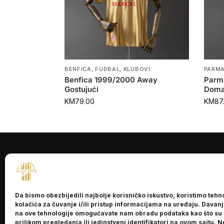
BENFICA
,
FUDBAL
,
KLUBOVI
PARM
Benfica 1999/2000 Away
Parm
Gostujući
Doma
KM
79.00
KM
87
INFORMACI
O nama
Da bismo obezbijedili najbolje korisničko iskustvo, koristimo tehn
Kontakt
kolačića za čuvanje i/ili pristup informacijama na uređaju. Davan
na ove tehnologije omogućavate nam obradu podataka kao što su
prilikom pregledanja ili jedinstveni identifikatori na ovom sajtu. N