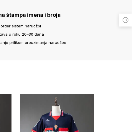
na štampa imena i broja
-order sistem narudžbi
tava u roku 20–30 dana
ćanje prilikom preuzimanja narudžbe