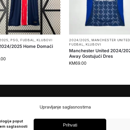
2025
,
PSG
,
FUDBAL
,
KLUBOVI
2024/2025
,
MANCHESTER UNITE
FUDBAL
,
KLUBOVI
2024/2025 Home Domaći
Manchester United 2024/20
Away Gostujući Dres
.00
KM
69.00
JE
POMOĆ
Upravljanje saglasnostima
Česta pitanja
ologije poput
Politika privatnosti
Prihvati
jem saglasnosti