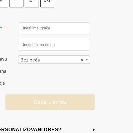
M
L
XL
XXL
a
*
kavu
Bez peča
×
ena
oja
Dodaj u korpu
PERSONALIZOVANI DRES?
▾