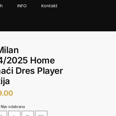
ah
INFO
Kontakt
Milan
4/2025 Home
ći Dres Player
ija
9.00
Nije odabrana