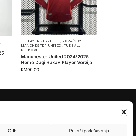
-- PLAYER VERZIJE --
,
2024/2025
,
D
,
MANCHESTER UNITED
,
FUDBAL
,
KLUBOVI
25
Manchester United 2024/2025
Home Dugi Rukav Player Verzija
KM
99.00
PRATITE NAS
Instagram
OLX
Odbij
Prikaži podešavanja