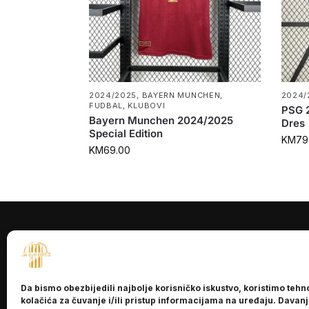
2024/2025
,
BAYERN MUNCHEN
,
2024/
FUDBAL
,
KLUBOVI
PSG 
Bayern Munchen 2024/2025
Dres
Special Edition
KM
79
KM
69.00
INFORMACI
O nama
Da bismo obezbijedili najbolje korisničko iskustvo, koristimo tehn
Kontakt
kolačića za čuvanje i/ili pristup informacijama na uređaju. Davan