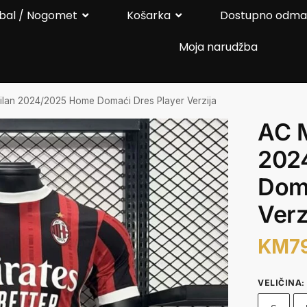
bal / Nogomet
Košarka
Dostupno odm
Moja narudžba
ilan 2024/2025 Home Domaći Dres Player Verzija
AC 
202
Doma
Verz
KM
7
VELIČINA
: