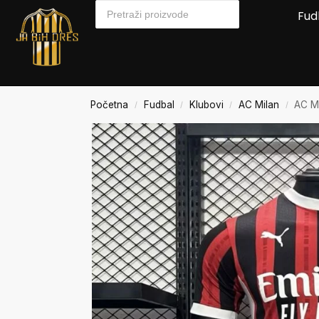
Fud
Početna
Fudbal
Klubovi
AC Milan
AC M
/
/
/
/