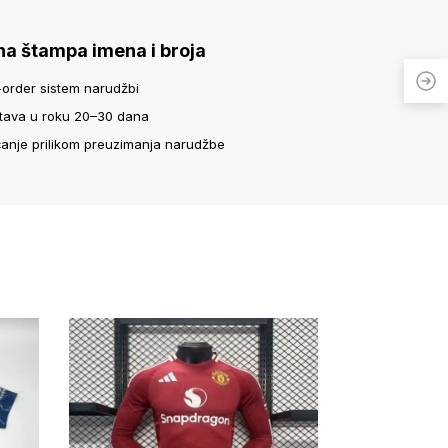
na štampa imena i broja
-order sistem narudžbi
tava u roku 20–30 dana
ćanje prilikom preuzimanja narudžbe