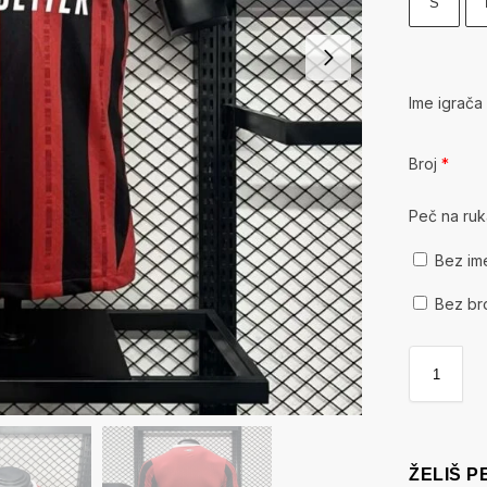
S
Ime igrač
Broj
*
Peč na ru
Bez im
Bez br
ŽELIŠ 