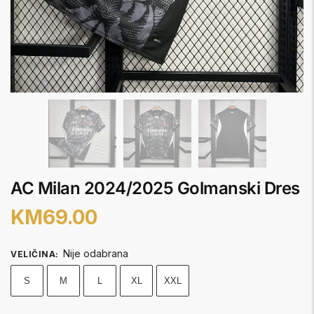
AC Milan 2024/2025 Golmanski Dres
KM
69.00
Nije odabrana
VELIČINA
:
S
M
L
XL
XXL