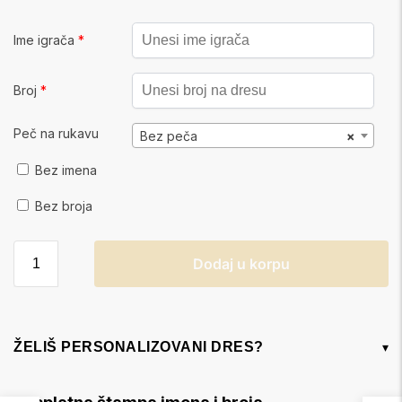
Ime igrača
*
Broj
*
Peč na rukavu
Bez peča
×
Bez imena
Bez broja
Dodaj u korpu
ŽELIŠ PERSONALIZOVANI DRES?
▾