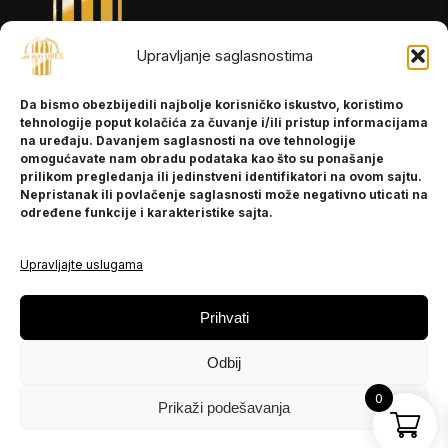
Upravljanje saglasnostima
INFORMACIJE
Da bismo obezbijedili najbolje korisničko iskustvo, koristimo
O nama
tehnologije poput kolačića za čuvanje i/ili pristup informacijama
Kontakt
na uređaju. Davanjem saglasnosti na ove tehnologije
omogućavate nam obradu podataka kao što su ponašanje
prilikom pregledanja ili jedinstveni identifikatori na ovom sajtu.
Nepristanak ili povlačenje saglasnosti može negativno uticati na
POMOĆ
određene funkcije i karakteristike sajta.
Česta pitanja
Politika privatnosti
Upravljajte uslugama
PRATITE NAS
Prihvati
Instagram
Odbij
OLX
TikTok
0
Prikaži podešavanja
© 2025 Ja BiH Dres