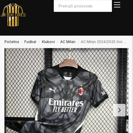
Početna
Fudbal
Klubovi
AC Milan
AC Milan 2024/2025 Golmanski Dres
/
/
/
/