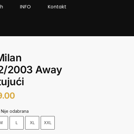
ah
INFO
Kontakt
Milan
2/2003 Away
ujući
9.00
Nije odabrana
M
L
XL
XXL