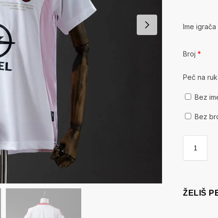
Ime igrač
Broj
*
Peč na ru
Bez im
Bez br
ŽELIŠ 