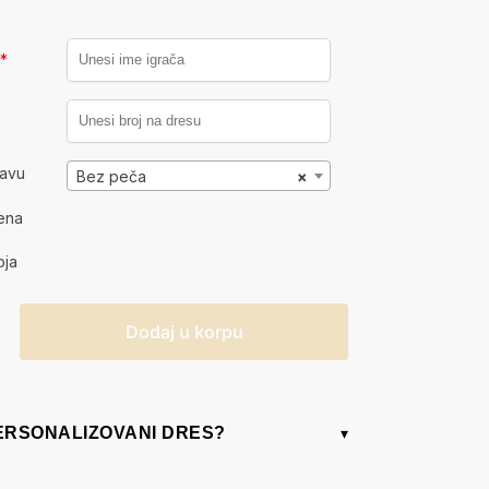
a
*
kavu
Bez peča
×
ena
oja
Dodaj u korpu
PERSONALIZOVANI DRES?
▾