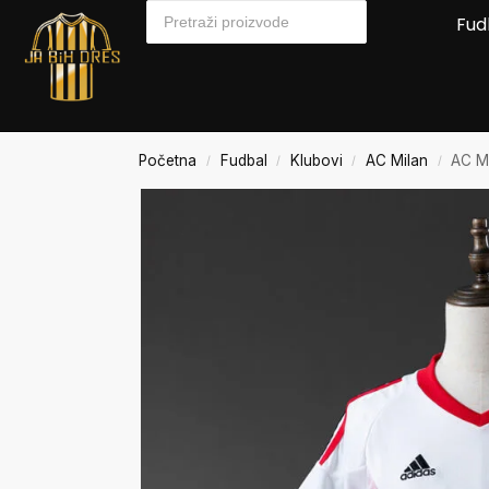
Fud
Početna
Fudbal
Klubovi
AC Milan
AC M
/
/
/
/