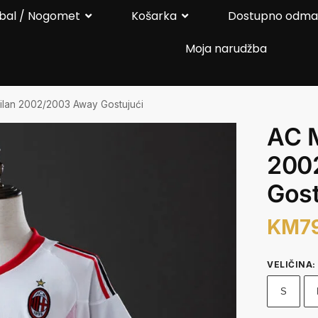
bal / Nogomet
Košarka
Dostupno odm
Moja narudžba
ilan 2002/2003 Away Gostujući
AC 
200
Gost
KM
7
VELIČINA
:
S