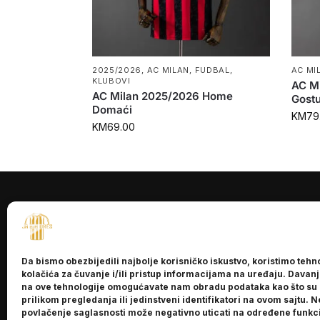
2025/2026
,
AC MILAN
,
FUDBAL
,
AC MI
KLUBOVI
AC M
AC Milan 2025/2026 Home
Gostu
Domaći
KM
79
KM
69.00
INFORMACI
O nama
Da bismo obezbijedili najbolje korisničko iskustvo, koristimo tehn
Kontakt
kolačića za čuvanje i/ili pristup informacijama na uređaju. Davan
na ove tehnologije omogućavate nam obradu podataka kao što su
prilikom pregledanja ili jedinstveni identifikatori na ovom sajtu. N
povlačenje saglasnosti može negativno uticati na određene funkci