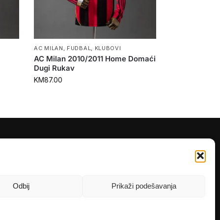
AC MILAN
,
FUDBAL
,
KLUBOVI
AC Milan 2010/2011 Home Domaći
Dugi Rukav
KM
87.00
PRATITE NAS
Instagram
OLX
Odbij
Prikaži podešavanja
TikTok