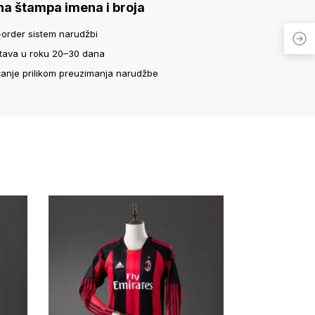
na štampa imena i broja
-order sistem narudžbi
tava u roku 20–30 dana
ćanje prilikom preuzimanja narudžbe