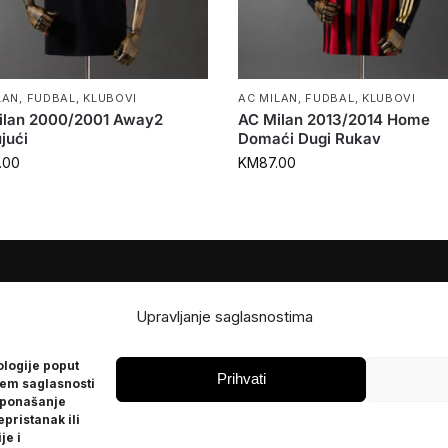
LAN
,
FUDBAL
,
KLUBOVI
AC MILAN
,
FUDBAL
,
KLUBOVI
ilan 2000/2001 Away2
AC Milan 2013/2014 Home
jući
Domaći Dugi Rukav
.00
KM
87.00
JE
POMOĆ
Upravljanje saglasnostima
Česta pitanja
ologije poput
Politika privatnosti
Prihvati
jem saglasnosti
 ponašanje
epristanak ili
je i