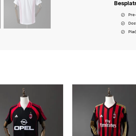
Besplat
Pre
Dos
Pla