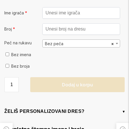
Ime igrača
*
Broj
*
Peč na rukavu
Bez peča
×
Bez imena
Bez broja
Dodaj u korpu
ŽELIŠ PERSONALIZOVANI DRES?
▾