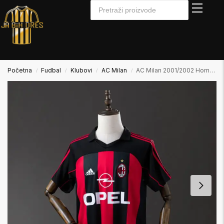
Početna
Fudbal
Klubovi
AC Milan
AC Milan 2001/2002 Home Domaći
/
/
/
/