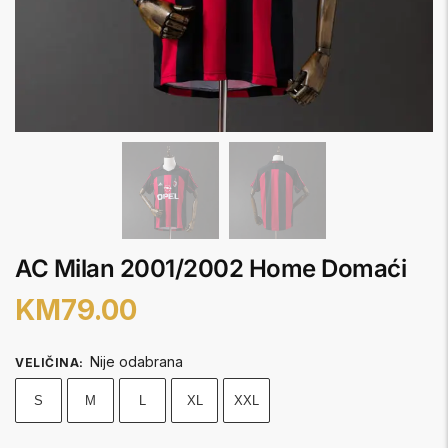
AC Milan 2001/2002 Home Domaći
KM
79.00
Nije odabrana
VELIČINA
:
S
M
L
XL
XXL