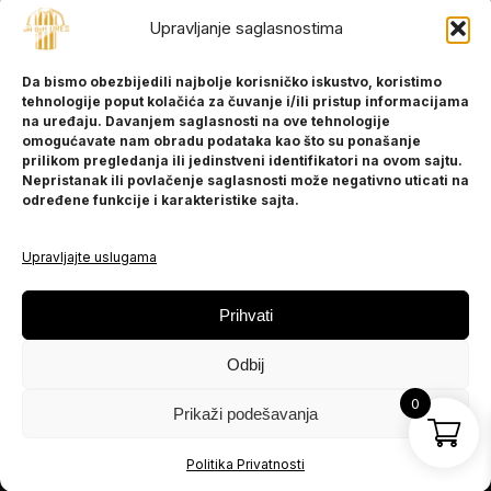
Upravljanje saglasnostima
INFORMACIJE
Da bismo obezbijedili najbolje korisničko iskustvo, koristimo
O nama
tehnologije poput kolačića za čuvanje i/ili pristup informacijama
Kontakt
na uređaju. Davanjem saglasnosti na ove tehnologije
omogućavate nam obradu podataka kao što su ponašanje
prilikom pregledanja ili jedinstveni identifikatori na ovom sajtu.
Nepristanak ili povlačenje saglasnosti može negativno uticati na
POMOĆ
određene funkcije i karakteristike sajta.
Česta pitanja
Politika privatnosti
Upravljajte uslugama
PRATITE NAS
Prihvati
Instagram
Odbij
OLX
TikTok
0
Prikaži podešavanja
© 2025 Ja BiH Dres
Politika Privatnosti