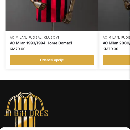
AC MILAN
,
FUDBAL
,
KLUBOVI
AC MILAN
,
FUD
AC Milan 1993/1994 Home Domaći
AC Milan 2009
KM
79.00
KM
79.00
Odaberi opcije