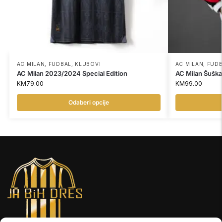
AC MILAN
,
FUDBAL
,
KLUBOVI
AC MILAN
,
FUD
AC Milan 2023/2024 Special Edition
AC Milan Šuška
KM
79.00
KM
99.00
Odaberi opcije