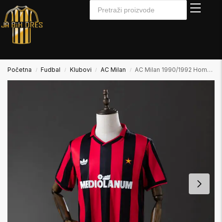
Početna
Fudbal
Klubovi
AC Milan
AC Milan 1990/1992 Home Domaći
/
/
/
/