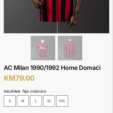
AC Milan 1990/1992 Home Domaći
KM
79.00
Nije odabrana
VELIČINA
:
S
M
L
XL
XXL