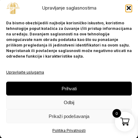
Upravljanje saglasnostima
INFORMACIJE
Da bismo obezbijedili najbolje korisničko iskustvo, koristimo
O nama
tehnologije poput kolačića za čuvanje i/ili pristup informacijama
Kontakt
na uređaju. Davanjem saglasnosti na ove tehnologije
omogućavate nam obradu podataka kao što su ponašanje
prilikom pregledanja ili jedinstveni identifikatori na ovom sajtu.
Nepristanak ili povlačenje saglasnosti može negativno uticati na
POMOĆ
određene funkcije i karakteristike sajta.
Česta pitanja
Politika privatnosti
Upravljajte uslugama
PRATITE NAS
Prihvati
Instagram
Odbij
OLX
TikTok
0
Prikaži podešavanja
© 2025 Ja BiH Dres
Politika Privatnosti