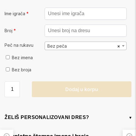
Ime igrača
*
Broj
*
Peč na rukavu
Bez peča
×
Bez imena
Bez broja
Dodaj u korpu
ŽELIŠ PERSONALIZOVANI DRES?
▾