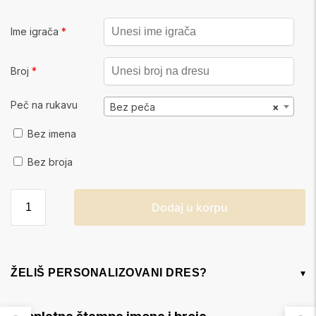
Ime igrača
*
Broj
*
Peč na rukavu
Bez peča
×
Bez imena
Bez broja
Dodaj u korpu
ŽELIŠ PERSONALIZOVANI DRES?
▾