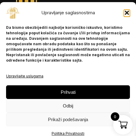
Upravljanje saglasnostima
INFORMACIJE
Da bismo obezbijedili najbolje korisničko iskustvo, koristimo
O nama
tehnologije poput kolačića za čuvanje i/ili pristup informacijama
Kontakt
na uređaju. Davanjem saglasnosti na ove tehnologije
omogućavate nam obradu podataka kao što su ponašanje
prilikom pregledanja ili jedinstveni identifikatori na ovom sajtu.
Nepristanak ili povlačenje saglasnosti može negativno uticati na
POMOĆ
određene funkcije i karakteristike sajta.
Česta pitanja
Politika privatnosti
Upravljajte uslugama
PRATITE NAS
Prihvati
Instagram
Odbij
OLX
TikTok
0
Prikaži podešavanja
© 2025 Ja BiH Dres
Politika Privatnosti