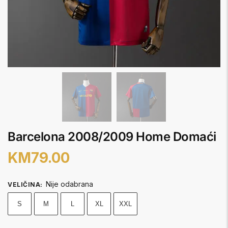
Barcelona 2008/2009 Home Domaći
KM
79.00
Nije odabrana
VELIČINA
:
S
M
L
XL
XXL