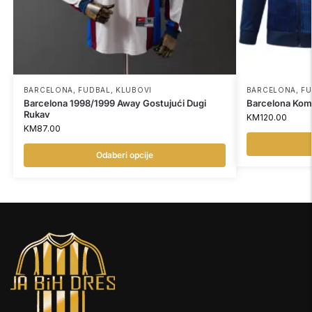
BARCELONA
,
FUDBAL
,
KLUBOVI
BARCELONA
,
FU
Barcelona 1998/1999 Away Gostujući Dugi
Barcelona Komp
Rukav
KM
120.00
KM
87.00
Odaberi opcije