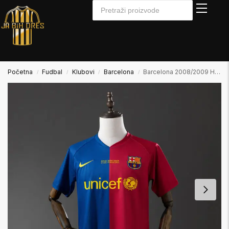
Početna
Fudbal
Klubovi
Barcelona
Barcelona 2008/2009 Home Domaći
/
/
/
/