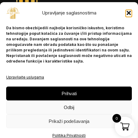
Upravljanje saglasnostima
INFORMACIJE
Da bismo obezbijedili najbolje korisničko iskustvo, koristimo
O nama
tehnologije poput kolačića za čuvanje i/ili pristup informacijama
Kontakt
na uređaju. Davanjem saglasnosti na ove tehnologije
omogućavate nam obradu podataka kao što su ponašanje
prilikom pregledanja ili jedinstveni identifikatori na ovom sajtu.
Nepristanak ili povlačenje saglasnosti može negativno uticati na
POMOĆ
određene funkcije i karakteristike sajta.
Česta pitanja
Politika privatnosti
Upravljajte uslugama
PRATITE NAS
Prihvati
Instagram
Odbij
OLX
TikTok
0
Prikaži podešavanja
© 2025 Ja BiH Dres
Politika Privatnosti