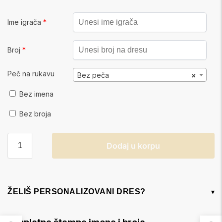
Ime igrača
*
Broj
*
Peč na rukavu
Bez peča
×
Bez imena
Bez broja
Dodaj u korpu
ŽELIŠ PERSONALIZOVANI DRES?
▾