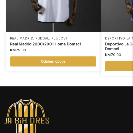
REAL MADRID
,
FUDBAL
,
KLUBOVI
DEPORTIVO LA
Real Madrid 2000/2001 Home Domaći
Deportivo La 
Domaći
KM
79.00
KM
79.00
Odaberi opcije