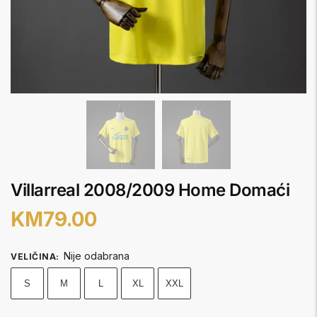
Villarreal 2008/2009 Home Domaći
KM
79.00
Nije odabrana
VELIČINA
:
S
M
L
XL
XXL