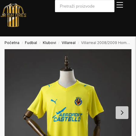
Početna
Fudbal
Klubovi
Villareal
Villarreal 2008/2009 Home Domaći
/
/
/
/