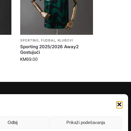
SPORTING
,
FUDBAL
,
KLUBOVI
Sporting 2025/2026 Away2
Gostujući
KM
69.00
PRATITE NAS
Instagram
OLX
Odbij
Prikaži podešavanja
TikTok