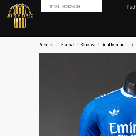
Fud
Početna
Fudbal
Klubovi
Real Madrid
Re
/
/
/
/