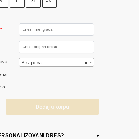
M
L
XL
XXL
a
*
kavu
Bez peča
×
ena
oja
Dodaj u korpu
PERSONALIZOVANI DRES?
▾