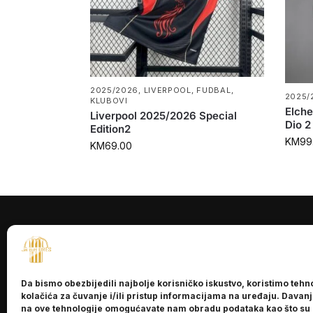
2025/2026
,
LIVERPOOL
,
FUDBAL
,
2025/
KLUBOVI
Elche
Liverpool 2025/2026 Special
Dio 2
Edition2
KM
99
KM
69.00
INFORMACI
O nama
Da bismo obezbijedili najbolje korisničko iskustvo, koristimo tehn
Kontakt
kolačića za čuvanje i/ili pristup informacijama na uređaju. Davan
na ove tehnologije omogućavate nam obradu podataka kao što su