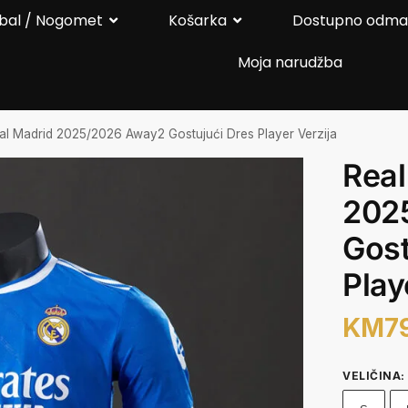
bal / Nogomet
Košarka
Dostupno odm
Moja narudžba
al Madrid 2025/2026 Away2 Gostujući Dres Player Verzija
Real
202
Gost
Play
KM
7
VELIČINA
: