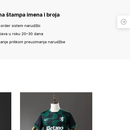
na štampa imena i broja
-order sistem narudžbi
tava u roku 20–30 dana
ćanje prilikom preuzimanja narudžbe