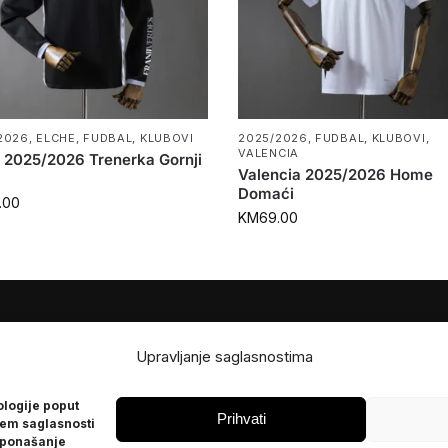
2026
,
ELCHE
,
FUDBAL
,
KLUBOVI
2025/2026
,
FUDBAL
,
KLUBOVI
,
VALENCIA
 2025/2026 Trenerka Gornji
Valencia 2025/2026 Home
Domaći
.00
KM
69.00
JE
POMOĆ
Upravljanje saglasnostima
Česta pitanja
ologije poput
Politika privatnosti
Prihvati
jem saglasnosti
 ponašanje