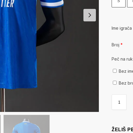
S
Ime igrač
Broj
*
Peč na ru
Bez im
Bez br
ŽELIŠ 