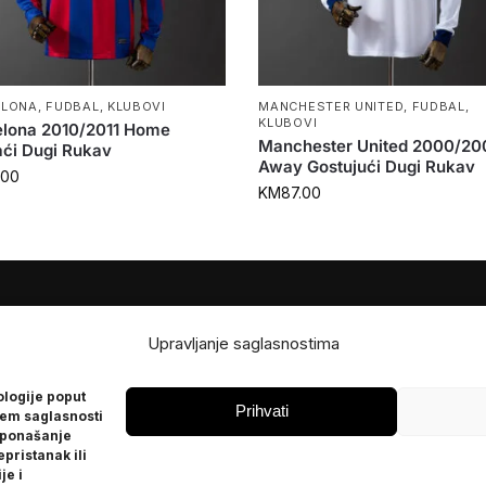
ELONA
,
FUDBAL
,
KLUBOVI
MANCHESTER UNITED
,
FUDBAL
,
KLUBOVI
elona 2010/2011 Home
Manchester United 2000/20
ći Dugi Rukav
Away Gostujući Dugi Rukav
.00
KM
87.00
JE
POMOĆ
Upravljanje saglasnostima
Česta pitanja
ologije poput
Politika privatnosti
Prihvati
jem saglasnosti
 ponašanje
epristanak ili
je i