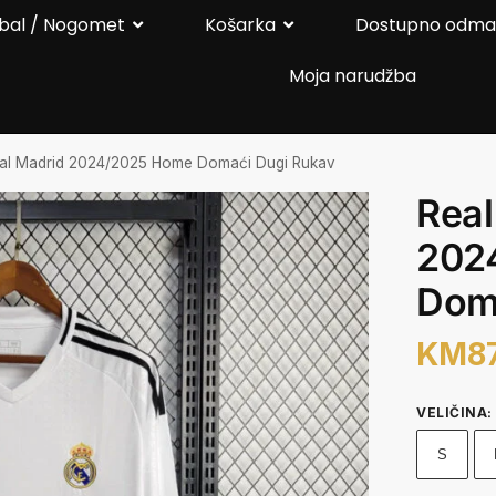
bal / Nogomet
Košarka
Dostupno odm
Moja narudžba
al Madrid 2024/2025 Home Domaći Dugi Rukav
Real
202
Dom
KM
8
VELIČINA
:
S