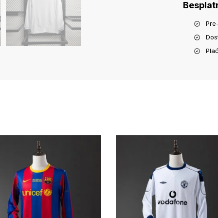
Besplat
Pre
Dos
Pla