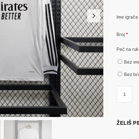
Ime igrač
Broj
*
Peč na ru
Bez im
Bez br
ŽELIŠ 