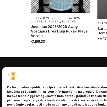
-- PLAYER VERZIJE --
,
2025/2026
,
JUVENTUS
,
FUDBAL
,
KLUBOVI
BARC
Juventus 2025/2026 Away
Barc
Gostujući Dres Dugi Rukav Player
Doma
Verzija
KM
87
KM
99.00
INFORMACI
O nama
Da bismo obezbijedili najbolje korisničko iskustvo, koristimo tehn
Kontakt
kolačića za čuvanje i/ili pristup informacijama na uređaju. Davan
na ove tehnologije omogućavate nam obradu podataka kao što su
prilikom pregledanja ili jedinstveni identifikatori na ovom sajtu. N
povlačenje saglasnosti može negativno uticati na određene funkci