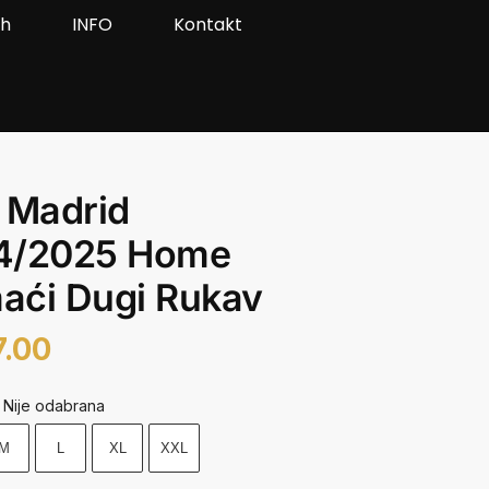
ah
INFO
Kontakt
 Madrid
4/2025 Home
aći Dugi Rukav
7.00
Nije odabrana
M
L
XL
XXL