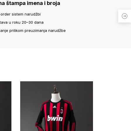
na štampa imena i broja
-order sistem narudžbi
tava u roku 20–30 dana
ćanje prilikom preuzimanja narudžbe