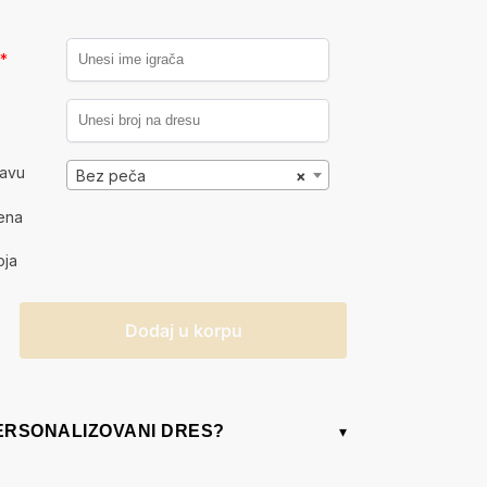
a
*
kavu
Bez peča
×
ena
oja
Dodaj u korpu
PERSONALIZOVANI DRES?
▾