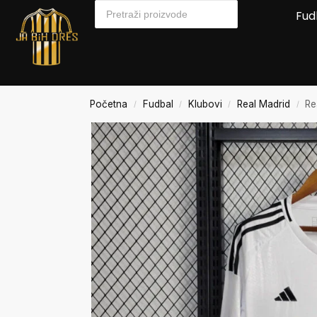
Fud
Početna
Fudbal
Klubovi
Real Madrid
Re
/
/
/
/