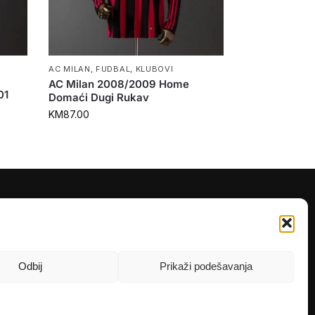
AC MILAN
,
FUDBAL
,
KLUBOVI
AC Milan 2008/2009 Home
01
Domaći Dugi Rukav
KM
87.00
PRATITE NAS
Instagram
OLX
Odbij
Prikaži podešavanja
TikTok