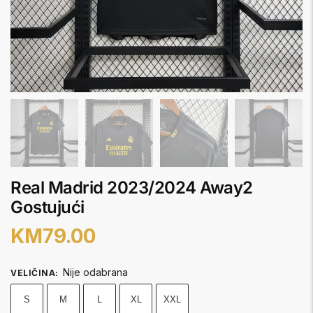
Real Madrid 2023/2024 Away2
Gostujući
KM
79.00
Nije odabrana
VELIČINA
:
S
M
L
XL
XXL