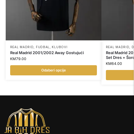
REAL MADRID
,
FUDBAL
,
KLUBOVI
REAL MADRID
,
D
Real Madrid 2001/2002 Away Gostujući
Real Madrid 2
Set Dres + Šor
KM
79.00
KM
64.00
Odaberi opcije