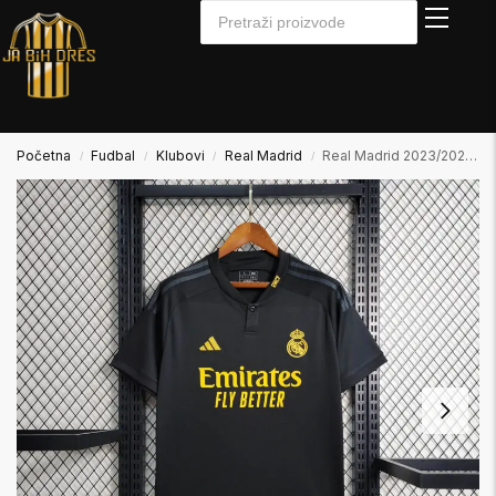
Početna
Fudbal
Klubovi
Real Madrid
Real Madrid 2023/2024 Away2 Gostujući
/
/
/
/