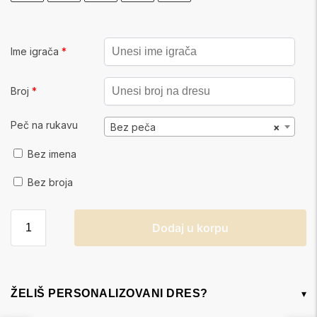
Ime igrača
*
Broj
*
Peč na rukavu
Bez peča
×
Bez imena
Bez broja
Dodaj u korpu
ŽELIŠ PERSONALIZOVANI DRES?
▾