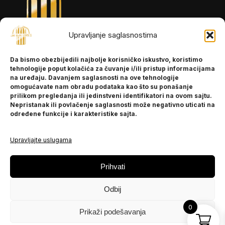
Upravljanje saglasnostima
INFORMACIJE
Da bismo obezbijedili najbolje korisničko iskustvo, koristimo
O nama
tehnologije poput kolačića za čuvanje i/ili pristup informacijama
Kontakt
na uređaju. Davanjem saglasnosti na ove tehnologije
omogućavate nam obradu podataka kao što su ponašanje
prilikom pregledanja ili jedinstveni identifikatori na ovom sajtu.
Nepristanak ili povlačenje saglasnosti može negativno uticati na
POMOĆ
određene funkcije i karakteristike sajta.
Česta pitanja
Politika privatnosti
Upravljajte uslugama
PRATITE NAS
Prihvati
Instagram
Odbij
OLX
TikTok
0
Prikaži podešavanja