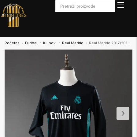
Početna
Fudbal
Klubovi
Real Madrid
Real Madrid 2017/2018 Away2 Gostujući Dugi Rukav
/
/
/
/