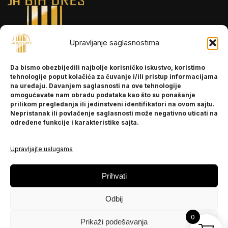
Upravljanje saglasnostima
INFORMACIJE
Da bismo obezbijedili najbolje korisničko iskustvo, koristimo
O nama
tehnologije poput kolačića za čuvanje i/ili pristup informacijama
Kontakt
na uređaju. Davanjem saglasnosti na ove tehnologije
omogućavate nam obradu podataka kao što su ponašanje
prilikom pregledanja ili jedinstveni identifikatori na ovom sajtu.
Nepristanak ili povlačenje saglasnosti može negativno uticati na
POMOĆ
određene funkcije i karakteristike sajta.
Česta pitanja
Politika privatnosti
Upravljajte uslugama
PRATITE NAS
Prihvati
Instagram
Odbij
OLX
TikTok
0
Prikaži podešavanja