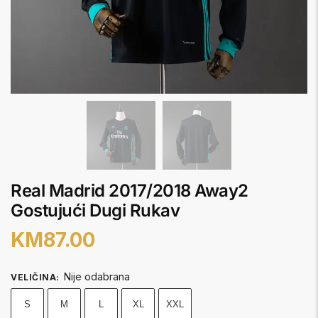
Real Madrid 2017/2018 Away2
Gostujući Dugi Rukav
KM
87.00
Nije odabrana
VELIČINA
:
S
M
L
XL
XXL