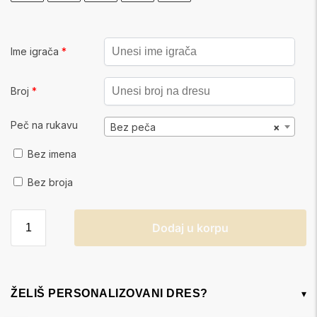
Ime igrača
*
Broj
*
Peč na rukavu
Bez peča
×
Bez imena
Bez broja
Dodaj u korpu
ŽELIŠ PERSONALIZOVANI DRES?
▾