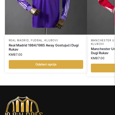
REAL MADRID
,
FUDBAL
,
KLUBOVI
MANCHESTER U
KLUBOVI
Real Madrid 1984/1985 Away Gostujući Dugi
Manchester U
Rukav
Dugi Rukav
KM
87.00
KM
87.00
Odaberi opcije