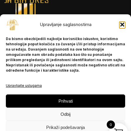
Upravljanje saglasnostima
INFORMACIJE
Da bismo obezbijedili najbolje korisničko iskustvo, koristimo
O nama
tehnologije poput kolačića za čuvanje i/ili pristup informacijama
Kontakt
na uređaju. Davanjem saglasnosti na ove tehnologije
omogućavate nam obradu podataka kao što su ponašanje
prilikom pregledanja ili jedinstveni identifikatori na ovom sajtu.
Nepristanak ili povlačenje saglasnosti može negativno uticati na
POMOĆ
određene funkcije i karakteristike sajta.
Česta pitanja
Politika privatnosti
Upravljajte uslugama
PRATITE NAS
Prihvati
Instagram
Odbij
OLX
TikTok
0
Prikaži podešavanja