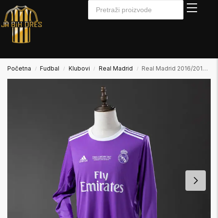
Početna
Fudbal
Klubovi
Real Madrid
Real Madrid 2016/2017 Away Gostujući Dugi Rukav
/
/
/
/