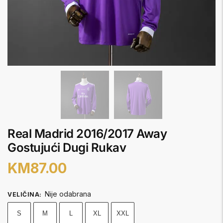
Real Madrid 2016/2017 Away
Gostujući Dugi Rukav
KM
87.00
Nije odabrana
VELIČINA
:
S
M
L
XL
XXL