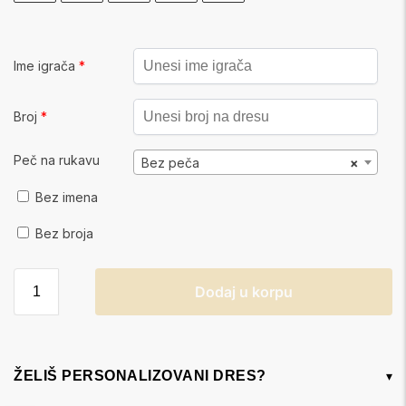
Ime igrača
*
Broj
*
Peč na rukavu
Bez peča
×
Bez imena
Bez broja
Dodaj u korpu
ŽELIŠ PERSONALIZOVANI DRES?
▾