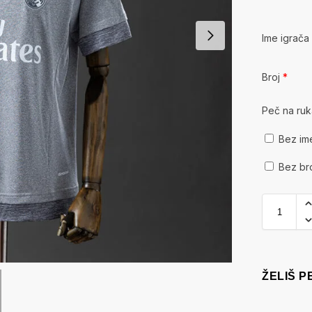
Ime igrač
Broj
*
Peč na ru
Bez im
Bez br
ŽELIŠ 