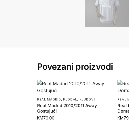
Povezani proizvodi
REAL MADRID
,
FUDBAL
,
KLUBOVI
REAL 
Real Madrid 2010/2011 Away
Real
Gostujući
Doma
KM
79.00
KM
79