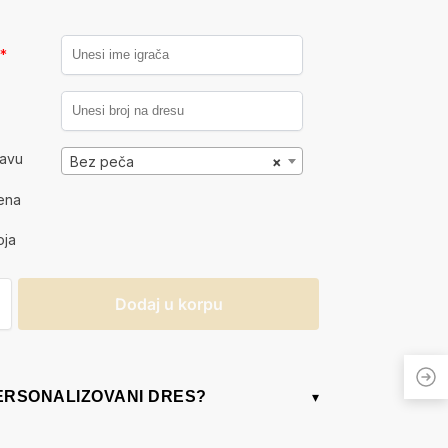
a
*
kavu
Bez peča
×
ena
oja
Dodaj u korpu
PERSONALIZOVANI DRES?
▾