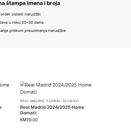
na štampa imena i broja
-order sistem narudžbi
tava u roku 20–30 dana
ćanje prilikom preuzimanja narudžbe
REAL MADRID
,
FUDBAL
,
KLUBOVI
e
Real Madrid 2024/2025 Home
Domaći
KM
79.00