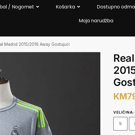
bal / Nogomet
Košarka
Dostupno odm
Moja narudžba
al Madrid 2015/2016 Away Gostujući
Real
201
Gost
KM
7
VELIČINA
:
S