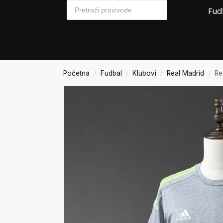
Fud
Početna
Fudbal
Klubovi
Real Madrid
Re
/
/
/
/