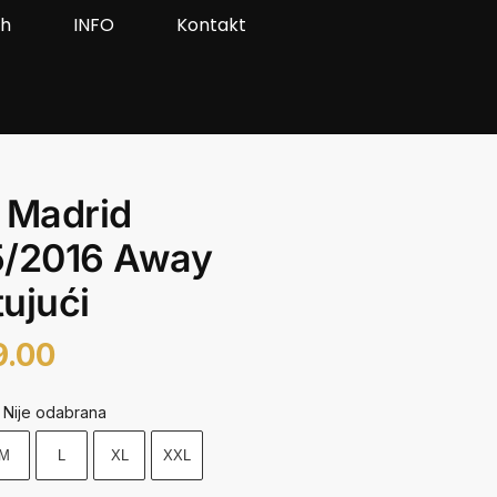
ah
INFO
Kontakt
 Madrid
5/2016 Away
ujući
9.00
Nije odabrana
M
L
XL
XXL