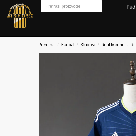
Fud
Početna
Fudbal
Klubovi
Real Madrid
Re
/
/
/
/