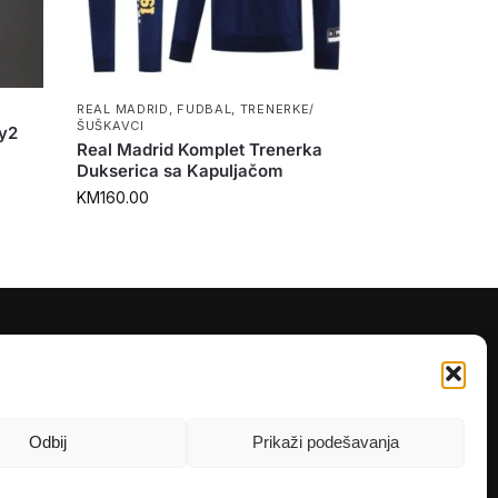
REAL MADRID
,
FUDBAL
,
TRENERKE/
ŠUŠKAVCI
y2
Real Madrid Komplet Trenerka
Dukserica sa Kapuljačom
KM
160.00
PRATITE NAS
Instagram
OLX
Odbij
Prikaži podešavanja
TikTok