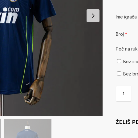
Ime igrač
Broj
*
Peč na ru
Bez im
Bez br
ŽELIŠ 