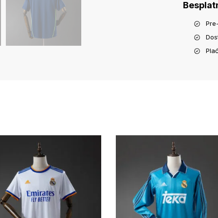
Besplat
Pre
Dos
Pla