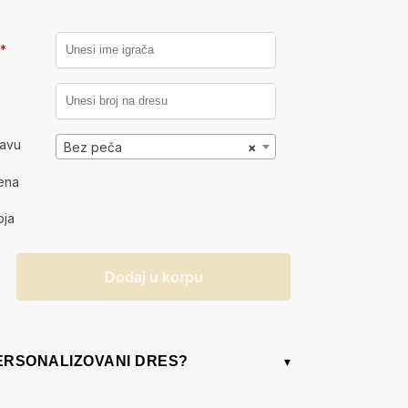
a
*
kavu
Bez peča
×
ena
oja
Dodaj u korpu
PERSONALIZOVANI DRES?
▾