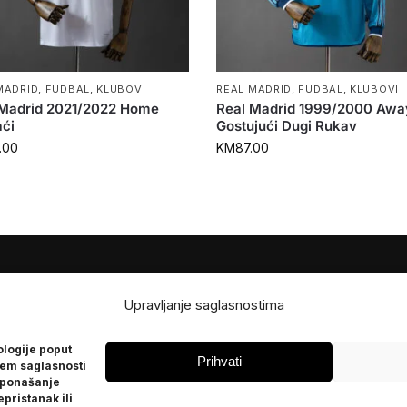
MADRID
,
FUDBAL
,
KLUBOVI
REAL MADRID
,
FUDBAL
,
KLUBOVI
 Madrid 2021/2022 Home
Real Madrid 1999/2000 Awa
ći
Gostujući Dugi Rukav
.00
KM
87.00
JE
POMOĆ
Upravljanje saglasnostima
Česta pitanja
ologije poput
Politika privatnosti
Prihvati
jem saglasnosti
 ponašanje
epristanak ili