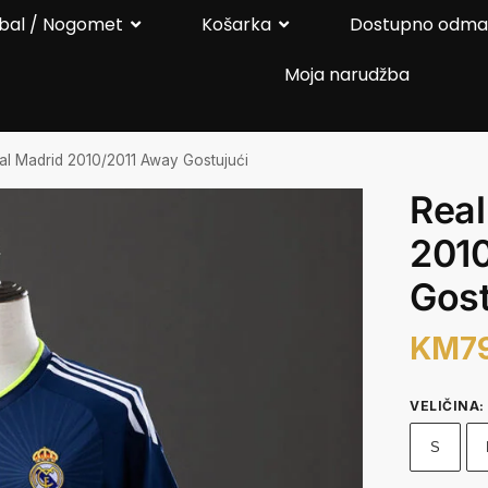
bal / Nogomet
Košarka
Dostupno odm
Moja narudžba
al Madrid 2010/2011 Away Gostujući
Real
201
Gost
KM
7
VELIČINA
:
S