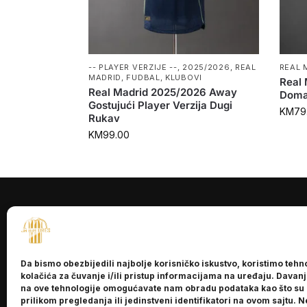
-- PLAYER VERZIJE --
,
2025/2026
,
REAL
REAL 
MADRID
,
FUDBAL
,
KLUBOVI
Real
Real Madrid 2025/2026 Away
Doma
Gostujući Player Verzija Dugi
KM
79
Rukav
KM
99.00
INFORMACI
O nama
Da bismo obezbijedili najbolje korisničko iskustvo, koristimo tehn
Kontakt
kolačića za čuvanje i/ili pristup informacijama na uređaju. Davan
na ove tehnologije omogućavate nam obradu podataka kao što su
prilikom pregledanja ili jedinstveni identifikatori na ovom sajtu. N