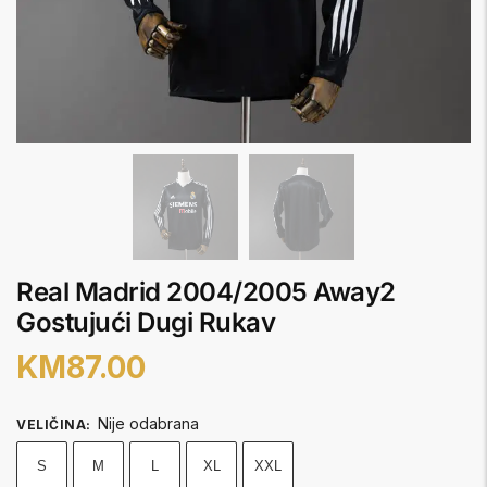
Real Madrid 2004/2005 Away2
Gostujući Dugi Rukav
KM
87.00
Nije odabrana
VELIČINA
:
S
M
L
XL
XXL