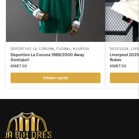
DEPORTIVO LA CORUNA
,
FUDBAL
,
KLUBOVI
2025/2026
,
LIV
Deportivo La Coruna 1999/2000 Away
Liverpool 202
Gostujući
Rukav
KM
87.00
KM
87.00
Odaberi opcije