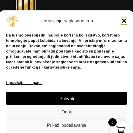
Upravljanje saglasnostima
INFORMACIJE
Da bismo obezbijedili najbolje korisničko iskustvo, koristimo
O nama
tehnologije poput kolačića za čuvanje i/ili pristup informacijama
Kontakt
na uređaju. Davanjem saglasnosti na ove tehnologije
omogućavate nam obradu podataka kao što su ponašanje
prilikom pregledanja ili jedinstveni identifikatori na ovom sajtu.
Nepristanak ili povlačenje saglasnosti može negativno uticati na
POMOĆ
određene funkcije i karakteristike sajta.
Česta pitanja
Politika privatnosti
Upravljajte uslugama
PRATITE NAS
Prihvati
Instagram
Odbij
OLX
TikTok
0
Prikaži podešavanja