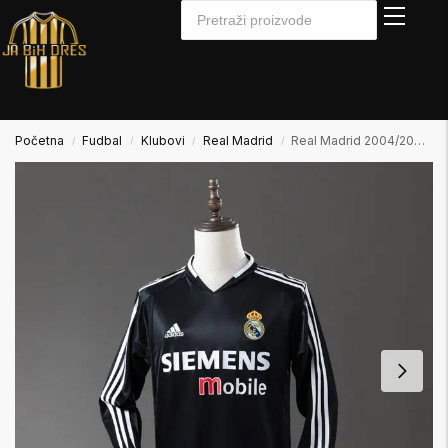
Početna
Fudbal
Klubovi
Real Madrid
Real Madrid 2004/2005 Away2 Gostujući Dugi Rukav
/
/
/
/