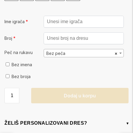
Ime igrača
*
Broj
*
Peč na rukavu
Bez peča
×
Bez imena
Bez broja
Dodaj u korpu
ŽELIŠ PERSONALIZOVANI DRES?
▾