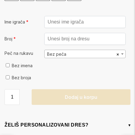
Ime igrača
*
Broj
*
Peč na rukavu
Bez peča
×
Bez imena
Bez broja
Dodaj u korpu
ŽELIŠ PERSONALIZOVANI DRES?
▾