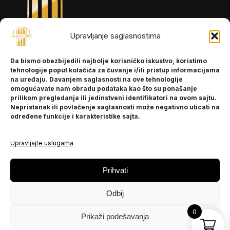
Upravljanje saglasnostima
INFORMACIJE
Da bismo obezbijedili najbolje korisničko iskustvo, koristimo
O nama
tehnologije poput kolačića za čuvanje i/ili pristup informacijama
Kontakt
na uređaju. Davanjem saglasnosti na ove tehnologije
omogućavate nam obradu podataka kao što su ponašanje
prilikom pregledanja ili jedinstveni identifikatori na ovom sajtu.
Nepristanak ili povlačenje saglasnosti može negativno uticati na
POMOĆ
određene funkcije i karakteristike sajta.
Česta pitanja
Politika privatnosti
Upravljajte uslugama
PRATITE NAS
Prihvati
Instagram
Odbij
OLX
TikTok
0
Prikaži podešavanja