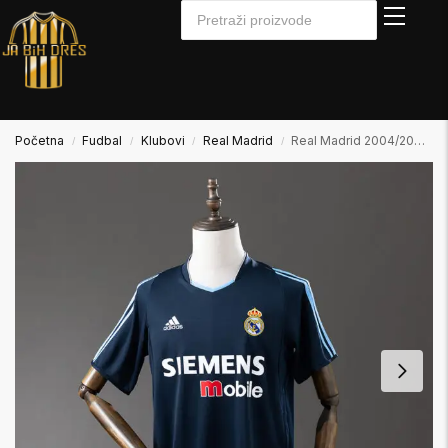
Početna
Fudbal
Klubovi
Real Madrid
Real Madrid 2004/2005 Away Gostujući
/
/
/
/