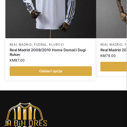
REAL MADRID
,
FUDBAL
,
KLUBOVI
REAL MADRID
,
F
Real Madrid 2009/2010 Home Domaći Dugi
Real Madrid 20
Rukav
KM
79.00
KM
87.00
Odaberi opcije