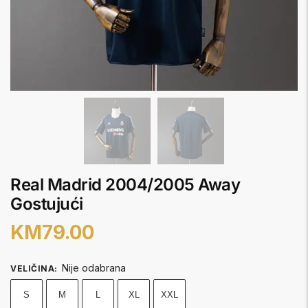
Real Madrid 2004/2005 Away
Gostujući
KM
79.00
Nije odabrana
VELIČINA
:
S
M
L
XL
XXL