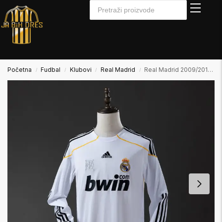
Početna
Fudbal
Klubovi
Real Madrid
Real Madrid 2009/2010 Home Domaći Dugi Rukav
/
/
/
/