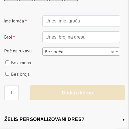
Ime igrača
*
Broj
*
Peč na rukavu
Bez peča
×
Bez imena
Bez broja
Dodaj u korpu
ŽELIŠ PERSONALIZOVANI DRES?
▾