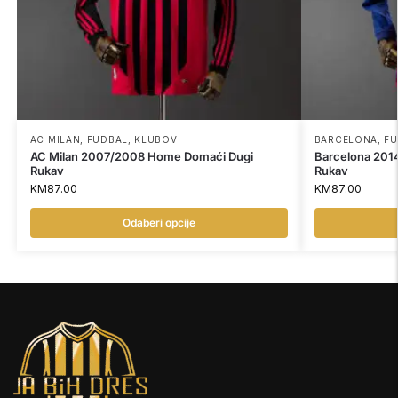
AC MILAN
,
FUDBAL
,
KLUBOVI
BARCELONA
,
FU
AC Milan 2007/2008 Home Domaći Dugi
Barcelona 201
Rukav
Rukav
KM
87.00
KM
87.00
Odaberi opcije