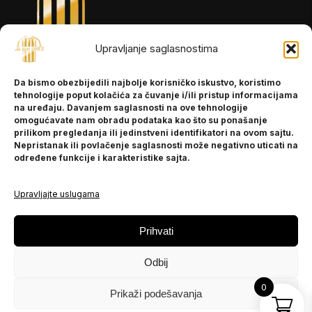
Upravljanje saglasnostima
INFORMACIJE
Da bismo obezbijedili najbolje korisničko iskustvo, koristimo
O nama
tehnologije poput kolačića za čuvanje i/ili pristup informacijama
Kontakt
na uređaju. Davanjem saglasnosti na ove tehnologije
omogućavate nam obradu podataka kao što su ponašanje
prilikom pregledanja ili jedinstveni identifikatori na ovom sajtu.
Nepristanak ili povlačenje saglasnosti može negativno uticati na
POMOĆ
određene funkcije i karakteristike sajta.
Česta pitanja
Politika privatnosti
Upravljajte uslugama
PRATITE NAS
Prihvati
Instagram
Odbij
OLX
TikTok
0
Prikaži podešavanja