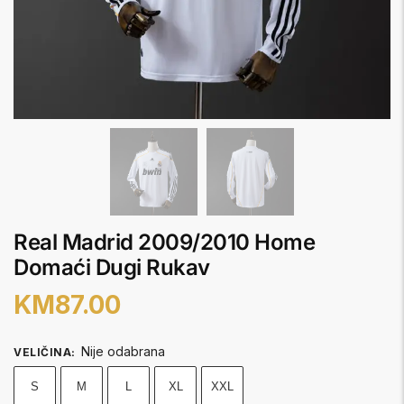
Real Madrid 2009/2010 Home
Domaći Dugi Rukav
KM
87.00
Nije odabrana
VELIČINA
:
S
M
L
XL
XXL