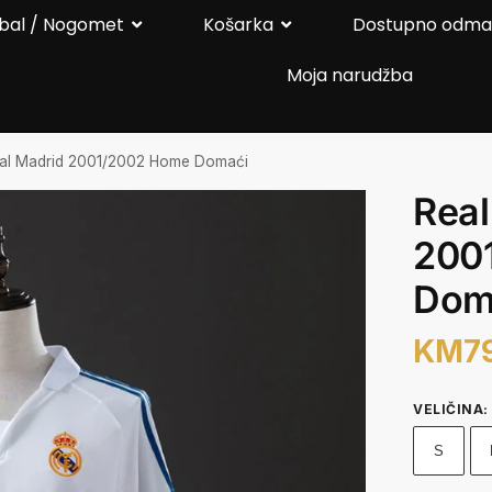
bal / Nogomet
Košarka
Dostupno odm
Moja narudžba
al Madrid 2001/2002 Home Domaći
Real
200
Dom
KM
7
VELIČINA
:
S