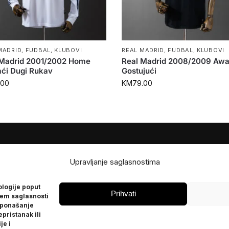
MADRID
,
FUDBAL
,
KLUBOVI
REAL MADRID
,
FUDBAL
,
KLUBOVI
 Madrid 2001/2002 Home
Real Madrid 2008/2009 Aw
ći Dugi Rukav
Gostujući
.00
KM
79.00
JE
POMOĆ
Upravljanje saglasnostima
Česta pitanja
ologije poput
Politika privatnosti
Prihvati
jem saglasnosti
 ponašanje
epristanak ili
je i