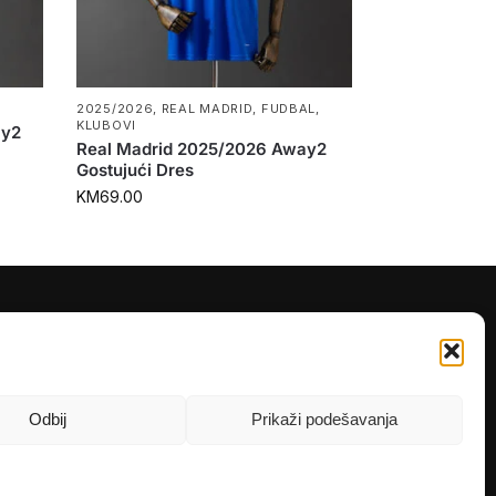
2025/2026
,
REAL MADRID
,
FUDBAL
,
KLUBOVI
ay2
Real Madrid 2025/2026 Away2
Gostujući Dres
KM
69.00
PRATITE NAS
Instagram
OLX
Odbij
Prikaži podešavanja
TikTok