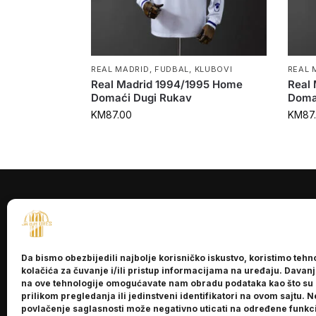
REAL MADRID
,
FUDBAL
,
KLUBOVI
REAL 
Real Madrid 1994/1995 Home
Real
Domaći Dugi Rukav
Doma
KM
87.00
KM
87
INFORMACI
O nama
Da bismo obezbijedili najbolje korisničko iskustvo, koristimo tehn
Kontakt
kolačića za čuvanje i/ili pristup informacijama na uređaju. Davan
na ove tehnologije omogućavate nam obradu podataka kao što su
prilikom pregledanja ili jedinstveni identifikatori na ovom sajtu. N
povlačenje saglasnosti može negativno uticati na određene funkci