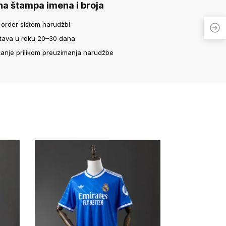
na štampa imena i broja
-order sistem narudžbi
tava u roku 20–30 dana
ćanje prilikom preuzimanja narudžbe