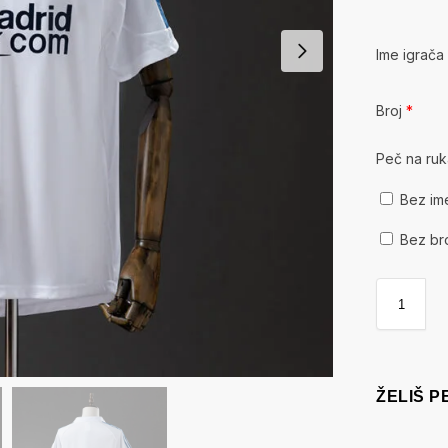
Ime igrač
Broj
*
Peč na ru
Bez im
Bez br
ŽELIŠ 