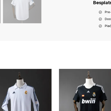
Besplat
Pre
Dos
Pla