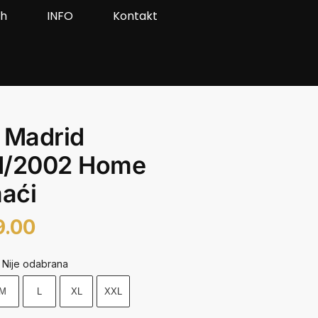
ah
INFO
Kontakt
 Madrid
1/2002 Home
aći
9.00
Nije odabrana
M
L
XL
XXL