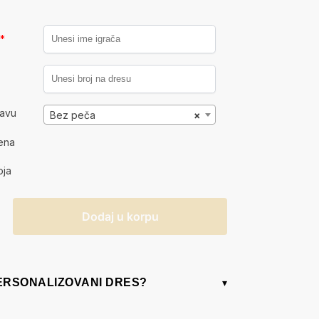
a
*
kavu
Bez peča
×
ena
oja
Dodaj u korpu
PERSONALIZOVANI DRES?
▾