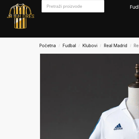
Fud
Početna
Fudbal
Klubovi
Real Madrid
Re
/
/
/
/