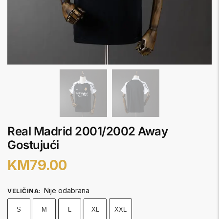
Real Madrid 2001/2002 Away
Gostujući
KM
79.00
Nije odabrana
VELIČINA
:
S
M
L
XL
XXL