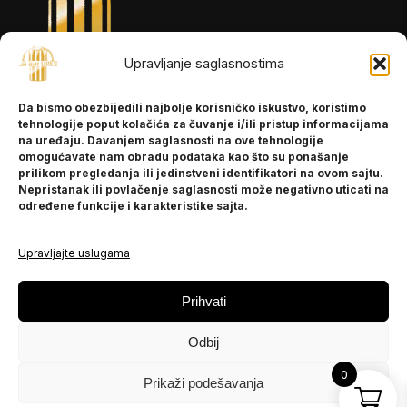
Upravljanje saglasnostima
INFORMACIJE
Da bismo obezbijedili najbolje korisničko iskustvo, koristimo
O nama
tehnologije poput kolačića za čuvanje i/ili pristup informacijama
Kontakt
na uređaju. Davanjem saglasnosti na ove tehnologije
omogućavate nam obradu podataka kao što su ponašanje
prilikom pregledanja ili jedinstveni identifikatori na ovom sajtu.
Nepristanak ili povlačenje saglasnosti može negativno uticati na
POMOĆ
određene funkcije i karakteristike sajta.
Česta pitanja
Politika privatnosti
Upravljajte uslugama
PRATITE NAS
Prihvati
Instagram
Odbij
OLX
TikTok
0
Prikaži podešavanja