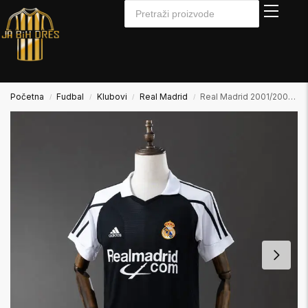
Početna
Fudbal
Klubovi
Real Madrid
Real Madrid 2001/2002 Away Gostujući
/
/
/
/