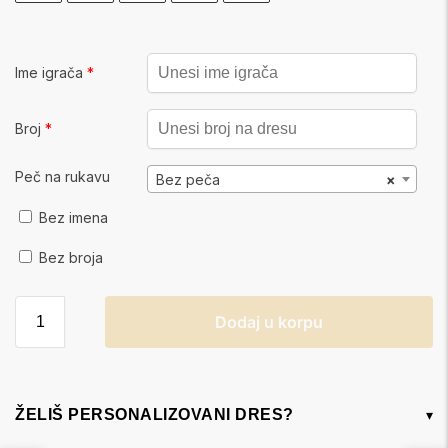
Ime igrača
*
Broj
*
Peč na rukavu
Bez peča
×
Bez imena
Bez broja
Dodaj u korpu
ŽELIŠ PERSONALIZOVANI DRES?
▾