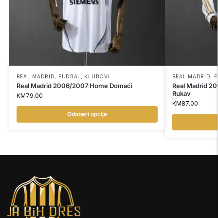
REAL MADRID
,
FUDBAL
,
KLUBOVI
REAL MADRID
,
F
Real Madrid 2006/2007 Home Domaći
Real Madrid 2
Rukav
KM
79.00
KM
87.00
Odaberi opcije