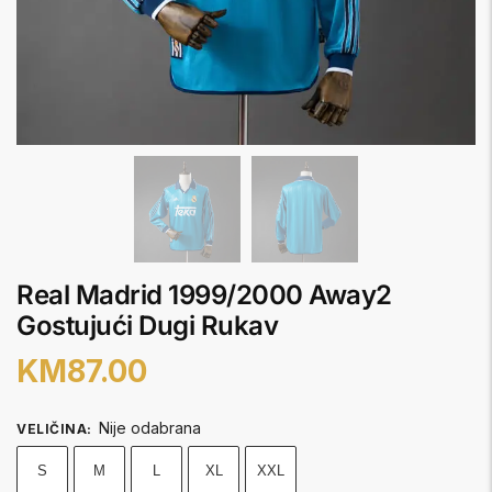
Real Madrid 1999/2000 Away2
Gostujući Dugi Rukav
KM
87.00
Nije odabrana
VELIČINA
:
S
M
L
XL
XXL