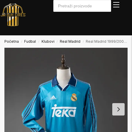
Početna
Fudbal
Klubovi
Real Madrid
Real Madrid 1999/2000 Away2 Gostujući Dugi Rukav
/
/
/
/