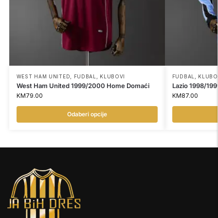
WEST HAM UNITED
,
FUDBAL
,
KLUBOVI
FUDBAL
,
KLUBO
West Ham United 1999/2000 Home Domaći
Lazio 1998/19
KM
79.00
KM
87.00
Odaberi opcije