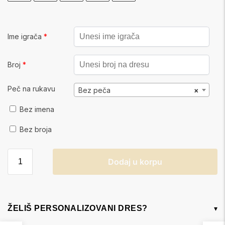
Ime igrača
*
Broj
*
Peč na rukavu
Bez peča
×
Bez imena
Bez broja
Dodaj u korpu
ŽELIŠ PERSONALIZOVANI DRES?
▾