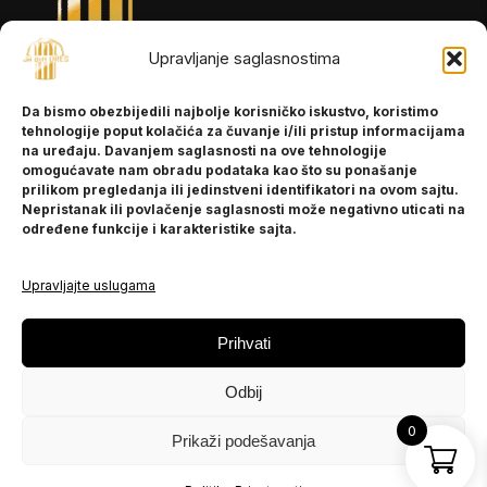
Upravljanje saglasnostima
INFORMACIJE
Da bismo obezbijedili najbolje korisničko iskustvo, koristimo
O nama
tehnologije poput kolačića za čuvanje i/ili pristup informacijama
Kontakt
na uređaju. Davanjem saglasnosti na ove tehnologije
omogućavate nam obradu podataka kao što su ponašanje
prilikom pregledanja ili jedinstveni identifikatori na ovom sajtu.
Nepristanak ili povlačenje saglasnosti može negativno uticati na
POMOĆ
određene funkcije i karakteristike sajta.
Česta pitanja
Politika privatnosti
Upravljajte uslugama
PRATITE NAS
Prihvati
Instagram
Odbij
OLX
TikTok
0
Prikaži podešavanja
© 2025 Ja BiH Dres