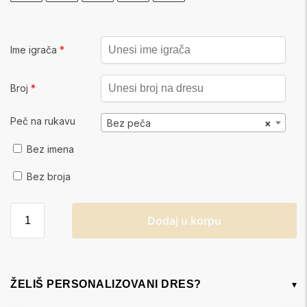
Ime igrača
*
Broj
*
Peč na rukavu
Bez peča
×
Bez imena
Bez broja
Dodaj u korpu
ŽELIŠ PERSONALIZOVANI DRES?
▾