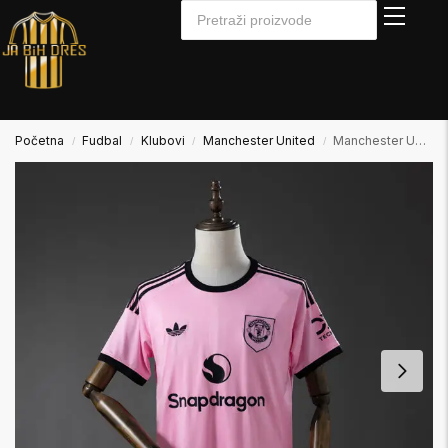
Početna
Fudbal
Klubovi
Manchester United
Manchester United 2025/2026 Away Golmanski
/
/
/
/