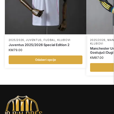
2025/2026
,
JUVENTUS
,
FUDBAL
,
KLUBOVI
2025/2026
,
MAN
KLUBOVI
Juventus 2025/2026 Special Edition 2
Manchester U
KM
79.00
Gostujući Dugi
KM
87.00
Odaberi opcije