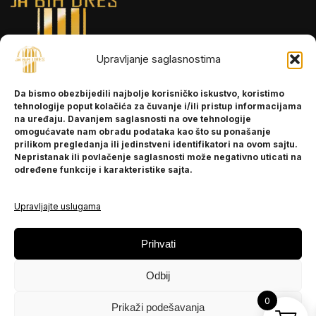
Upravljanje saglasnostima
INFORMACIJE
Da bismo obezbijedili najbolje korisničko iskustvo, koristimo
O nama
tehnologije poput kolačića za čuvanje i/ili pristup informacijama
Kontakt
na uređaju. Davanjem saglasnosti na ove tehnologije
omogućavate nam obradu podataka kao što su ponašanje
prilikom pregledanja ili jedinstveni identifikatori na ovom sajtu.
Nepristanak ili povlačenje saglasnosti može negativno uticati na
POMOĆ
određene funkcije i karakteristike sajta.
Česta pitanja
Politika privatnosti
Upravljajte uslugama
PRATITE NAS
Prihvati
Instagram
Odbij
OLX
TikTok
0
Prikaži podešavanja