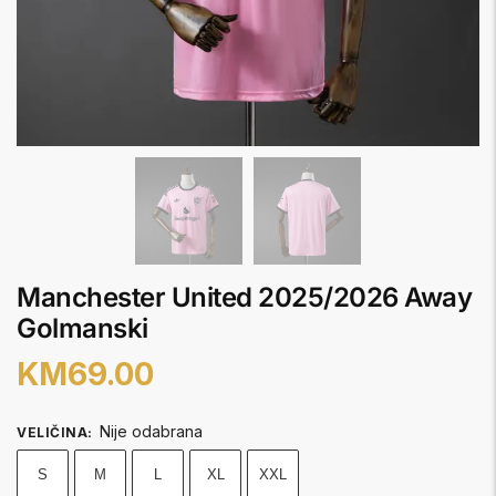
Manchester United 2025/2026 Away
Golmanski
KM
69.00
Nije odabrana
VELIČINA
:
S
M
L
XL
XXL