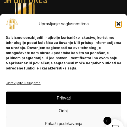
Upravljanje saglasnostima
INFORMACIJE
Da bismo obezbijedili najbolje korisničko iskustvo, koristimo
O nama
tehnologije poput kolačića za čuvanje i/ili pristup informacijama
Kontakt
na uređaju. Davanjem saglasnosti na ove tehnologije
omogućavate nam obradu podataka kao što su ponašanje
prilikom pregledanja ili jedinstveni identifikatori na ovom sajtu.
Nepristanak ili povlačenje saglasnosti može negativno uticati na
POMOĆ
određene funkcije i karakteristike sajta.
Česta pitanja
Politika privatnosti
Upravljajte uslugama
PRATITE NAS
Prihvati
Instagram
Odbij
OLX
TikTok
0
Prikaži podešavanja