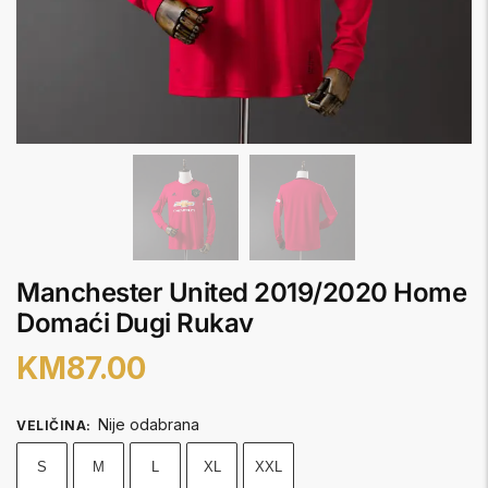
Manchester United 2019/2020 Home
Domaći Dugi Rukav
KM
87.00
Nije odabrana
VELIČINA
:
S
M
L
XL
XXL