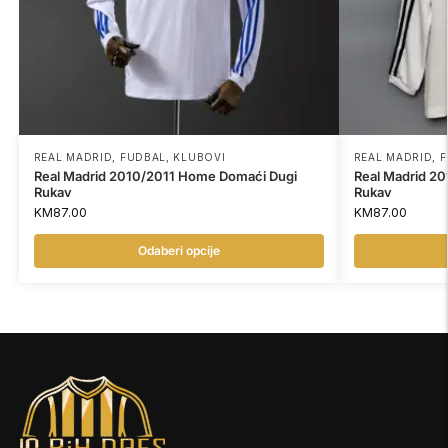
REAL MADRID
,
FUDBAL
,
KLUBOVI
REAL MADRID
,
F
Real Madrid 2010/2011 Home Domaći Dugi
Real Madrid 2
Rukav
Rukav
KM
87.00
KM
87.00
Odaberi opcije