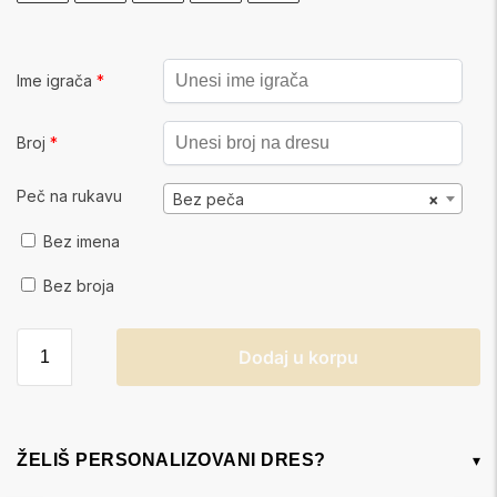
Ime igrača
*
Broj
*
Peč na rukavu
Bez peča
×
Bez imena
Bez broja
Dodaj u korpu
ŽELIŠ PERSONALIZOVANI DRES?
▾