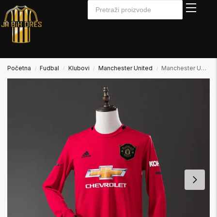
Početna
Fudbal
Klubovi
Manchester United
Manchester United 2019/2020 Home Domaći Dugi Rukav
/
/
/
/