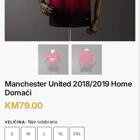
Manchester United 2018/2019 Home
Domaći
KM
79.00
Nije odabrana
VELIČINA
:
S
M
L
XL
XXL