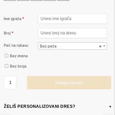
Ime igrača
*
Broj
*
Peč na rukavu
Bez peča
×
Bez imena
Bez broja
Dodaj u korpu
ŽELIŠ PERSONALIZOVANI DRES?
▾