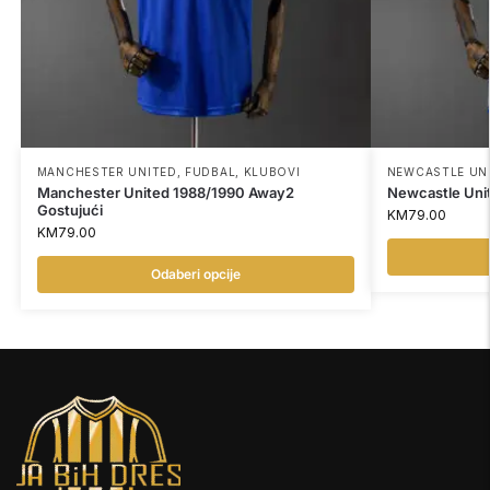
MANCHESTER UNITED
,
FUDBAL
,
KLUBOVI
NEWCASTLE UN
Manchester United 1988/1990 Away2
Newcastle Un
Gostujući
KM
79.00
KM
79.00
Odaberi opcije