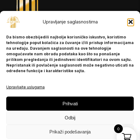
Upravljanje saglasnostima
INFORMACIJE
Da bismo obezbijedili najbolje korisničko iskustvo, koristimo
O nama
tehnologije poput kolačića za čuvanje i/ili pristup informacijama
Kontakt
na uređaju. Davanjem saglasnosti na ove tehnologije
omogućavate nam obradu podataka kao što su ponašanje
prilikom pregledanja ili jedinstveni identifikatori na ovom sajtu.
Nepristanak ili povlačenje saglasnosti može negativno uticati na
POMOĆ
određene funkcije i karakteristike sajta.
Česta pitanja
Politika privatnosti
Upravljajte uslugama
PRATITE NAS
Prihvati
Instagram
Odbij
OLX
TikTok
0
Prikaži podešavanja