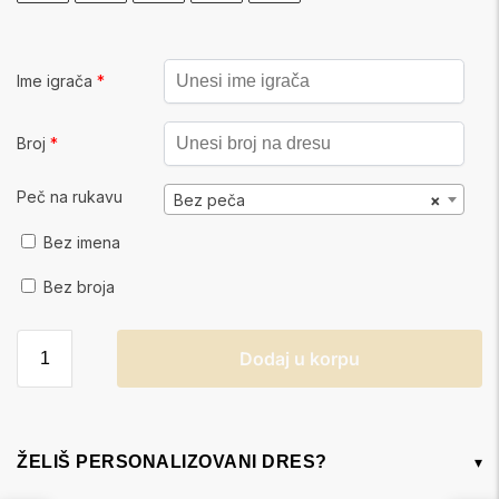
Ime igrača
*
Broj
*
Peč na rukavu
Bez peča
×
Bez imena
Bez broja
Dodaj u korpu
ŽELIŠ PERSONALIZOVANI DRES?
▾