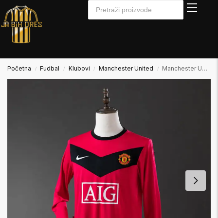
Početna
Fudbal
Klubovi
Manchester United
Manchester United 2009/2010 Home Domaći Dugi Rukav
/
/
/
/