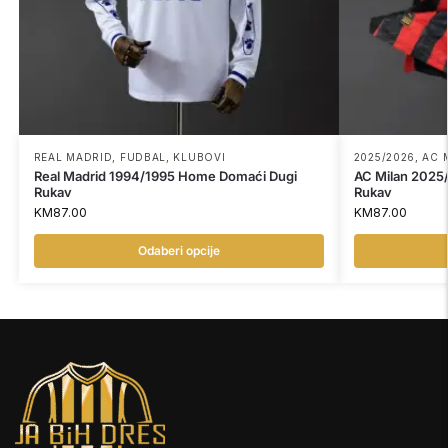
REAL MADRID
,
FUDBAL
,
KLUBOVI
2025/2026
,
AC 
Real Madrid 1994/1995 Home Domaći Dugi
AC Milan 2025
Rukav
Rukav
KM
87.00
KM
87.00
Odaberi opcije