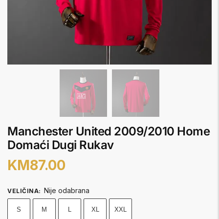
Manchester United 2009/2010 Home
Domaći Dugi Rukav
KM
87.00
Nije odabrana
VELIČINA
:
S
M
L
XL
XXL