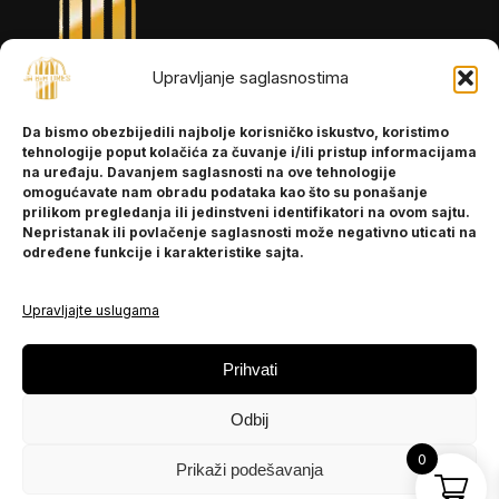
Upravljanje saglasnostima
INFORMACIJE
Da bismo obezbijedili najbolje korisničko iskustvo, koristimo
O nama
tehnologije poput kolačića za čuvanje i/ili pristup informacijama
Kontakt
na uređaju. Davanjem saglasnosti na ove tehnologije
omogućavate nam obradu podataka kao što su ponašanje
prilikom pregledanja ili jedinstveni identifikatori na ovom sajtu.
Nepristanak ili povlačenje saglasnosti može negativno uticati na
POMOĆ
određene funkcije i karakteristike sajta.
Česta pitanja
Politika privatnosti
Upravljajte uslugama
PRATITE NAS
Prihvati
Instagram
Odbij
OLX
TikTok
0
Prikaži podešavanja