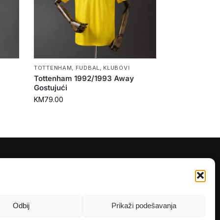
TOTTENHAM
,
FUDBAL
,
KLUBOVI
Tottenham 1992/1993 Away
Gostujući
KM
79.00
PRATITE NAS
Instagram
OLX
Odbij
Prikaži podešavanja
TikTok