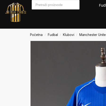
Fud
Početna
Fudbal
Klubovi
Manchester Unit
/
/
/