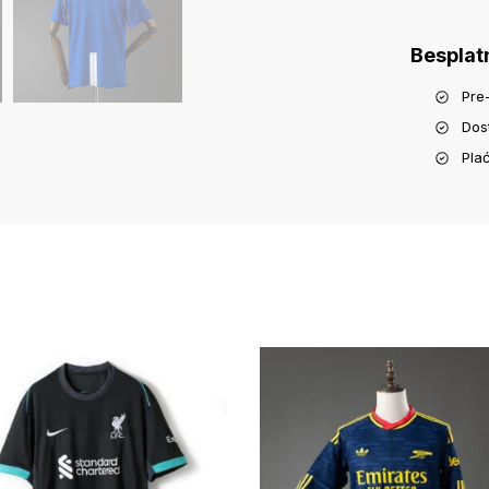
Besplat
Pre
Dos
Pla