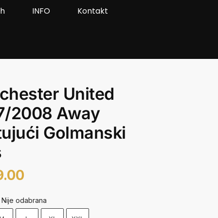
ah
INFO
Kontakt
chester United
7/2008 Away
ujući Golmanski
s
9.00
Nije odabrana