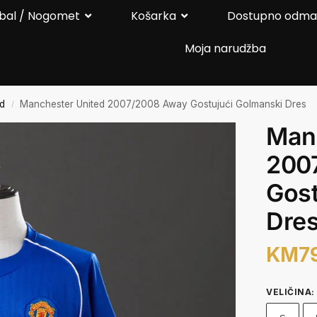
bal / Nogomet
Košarka
Dostupno odm
Moja narudžba
ed
Manchester United 2007/2008 Away Gostujući Golmanski Dres
/
Man
200
Gost
Dre
KM
7
VELIČINA
: