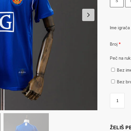
S
Ime igrač
Broj
*
Peč na ru
Bez im
Bez br
ŽELIŠ 