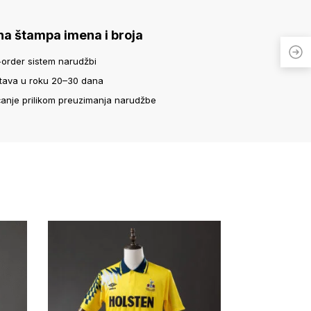
na štampa imena i broja
-order sistem narudžbi
tava u roku 20–30 dana
ćanje prilikom preuzimanja narudžbe