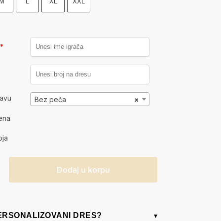
M
L
XL
XXL
a
*
kavu
Bez peča
×
ena
oja
Dodaj u korpu
PERSONALIZOVANI DRES?
▾