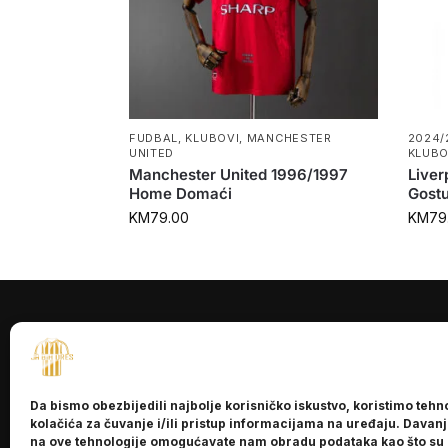
FUDBAL
,
KLUBOVI
,
MANCHESTER
2024/
UNITED
KLUBO
Manchester United 1996/1997
Live
Home Domaći
Gostu
KM
79.00
KM
79
INFORMACI
O nama
Da bismo obezbijedili najbolje korisničko iskustvo, koristimo tehn
Kontakt
kolačića za čuvanje i/ili pristup informacijama na uređaju. Davan
na ove tehnologije omogućavate nam obradu podataka kao što su