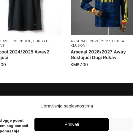
2025
,
LIVERPOOL
,
FUDBAL
,
ARSENAL
,
2026/2027
,
FUDBAL
,
VI
KLUBOVI
rpool 2024/2025 Away2
Arsenal 2026/2027 Away
jući
Gostujući Dugi Rukav
.00
KM
87.00
JE
POMOĆ
Upravljanje saglasnostima
Česta pitanja
ologije poput
Politika privatnosti
Prihvati
jem saglasnosti
 ponašanje