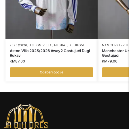
2025/2026
,
ASTON VILLA
,
FUDBAL
,
KLUBOVI
MANCHESTER U
Aston Villa 2025/2026 Away2 Gostujući Dugi
Manchester Un
Rukav
Gostujući
KM
87.00
KM
79.00
Odaberi opcije