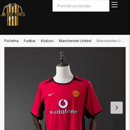
Početna
Fudbal
Klubovi
Manchester United
Manchester United 2002/2004 Home Domaći
/
/
/
/