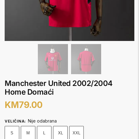
Manchester United 2002/2004
Home Domaći
KM
79.00
Nije odabrana
VELIČINA
:
S
M
L
XL
XXL