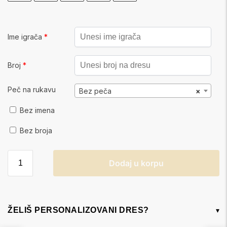
Ime igrača
*
Broj
*
Peč na rukavu
Bez peča
×
Bez imena
Bez broja
Dodaj u korpu
ŽELIŠ PERSONALIZOVANI DRES?
▾