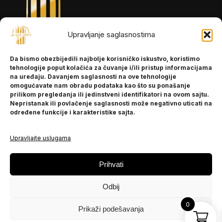
Upravljanje saglasnostima
INFORMACIJE
Da bismo obezbijedili najbolje korisničko iskustvo, koristimo
O nama
tehnologije poput kolačića za čuvanje i/ili pristup informacijama
Kontakt
na uređaju. Davanjem saglasnosti na ove tehnologije
omogućavate nam obradu podataka kao što su ponašanje
prilikom pregledanja ili jedinstveni identifikatori na ovom sajtu.
Nepristanak ili povlačenje saglasnosti može negativno uticati na
POMOĆ
određene funkcije i karakteristike sajta.
Česta pitanja
Politika privatnosti
Upravljajte uslugama
PRATITE NAS
Prihvati
Instagram
Odbij
OLX
TikTok
0
Prikaži podešavanja