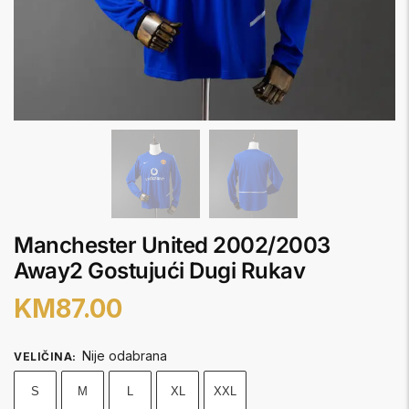
Manchester United 2002/2003
Away2 Gostujući Dugi Rukav
KM
87.00
Nije odabrana
VELIČINA
:
S
M
L
XL
XXL