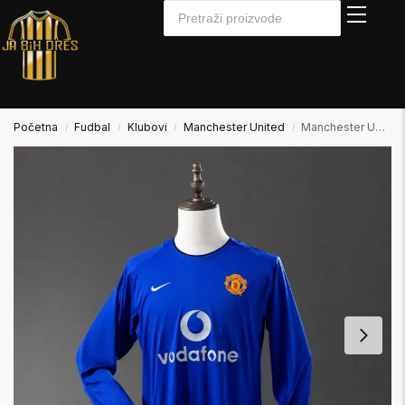
Početna
Fudbal
Klubovi
Manchester United
Manchester United 2002/2003 Away2 Gostujući Dugi Rukav
/
/
/
/