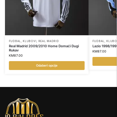
FUDBAL
,
KLUBOVI
,
REAL MADRID
FUDBAL
,
KLUBO
Real Madrid 2009/2010 Home Domaći Dugi
Lazio 1998/19
Rukav
KM
87.00
KM
87.00
Odaberi opcije