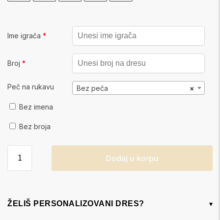
Ime igrača
*
Broj
*
Peč na rukavu
Bez peča
×
Bez imena
Bez broja
Dodaj u korpu
ŽELIŠ PERSONALIZOVANI DRES?
▾