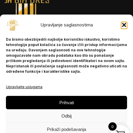
Upravljanje saglasnostima
INFORMACIJE
Da bismo obezbijedili najbolje korisničko iskustvo, koristimo
O nama
tehnologije poput kolačića za čuvanje i/ili pristup informacijama
Kontakt
na uređaju. Davanjem saglasnosti na ove tehnologije
omogućavate nam obradu podataka kao što su ponašanje
prilikom pregledanja ili jedinstveni identifikatori na ovom sajtu.
Nepristanak ili povlačenje saglasnosti može negativno uticati na
POMOĆ
određene funkcije i karakteristike sajta.
Česta pitanja
Politika privatnosti
Upravljajte uslugama
PRATITE NAS
Prihvati
Instagram
Odbij
OLX
TikTok
0
Prikaži podešavanja