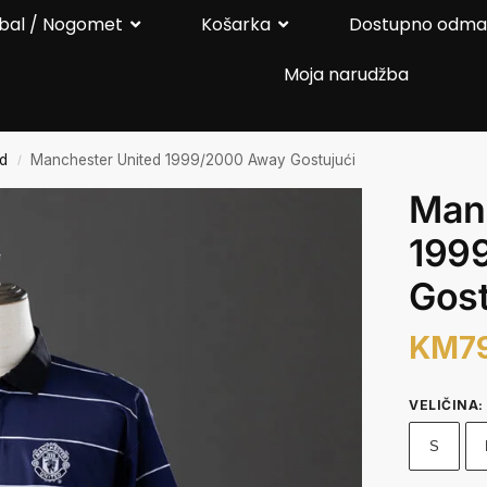
bal / Nogomet
Košarka
Dostupno odm
Moja narudžba
ed
Manchester United 1999/2000 Away Gostujući
/
Man
199
Gost
KM
7
VELIČINA
:
S