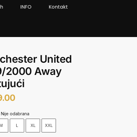
ah
INFO
Kontakt
chester United
9/2000 Away
ujući
9.00
Nije odabrana
M
L
XL
XXL