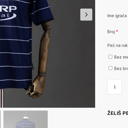
Ime igrač
Broj
*
Peč na ru
Bez im
Bez br
ŽELIŠ 