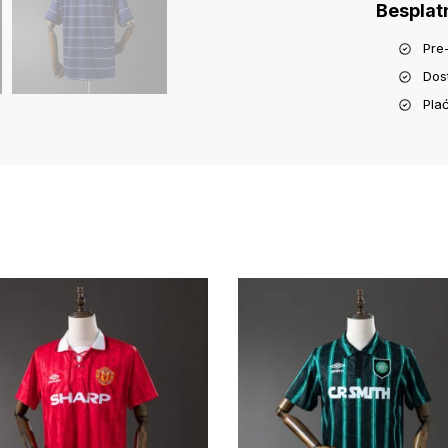
Besplat
Pre
Dos
Pla