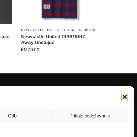
NEWCASTLE UNITED
,
FUDBAL
,
KLUBOVI
ujući
Newcastle United 1996/1997
Away Gostujući
KM
79.00
PRATITE NAS
Instagram
OLX
Odbij
Prikaži podešavanja
TikTok