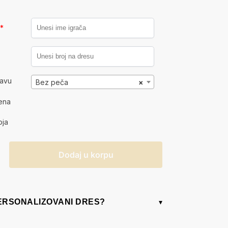
a
*
kavu
Bez peča
×
ena
oja
Dodaj u korpu
PERSONALIZOVANI DRES?
▾