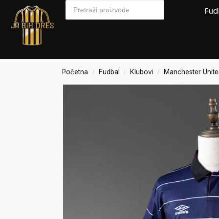
Fud
Početna
Fudbal
Klubovi
Manchester Unit
/
/
/