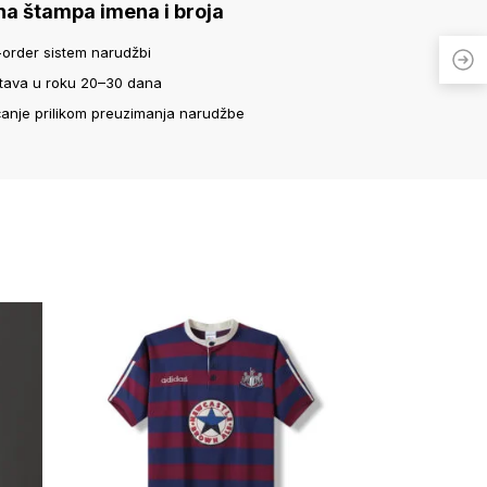
na štampa imena i broja
-order sistem narudžbi
tava u roku 20–30 dana
ćanje prilikom preuzimanja narudžbe