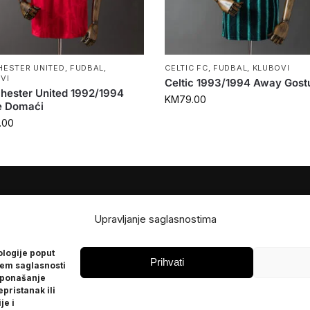
ESTER UNITED
,
FUDBAL
,
CELTIC FC
,
FUDBAL
,
KLUBOVI
VI
Celtic 1993/1994 Away Gost
hester United 1992/1994
KM
79.00
 Domaći
.00
JE
POMOĆ
Upravljanje saglasnostima
Česta pitanja
ologije poput
Politika privatnosti
Prihvati
jem saglasnosti
 ponašanje
epristanak ili
je i