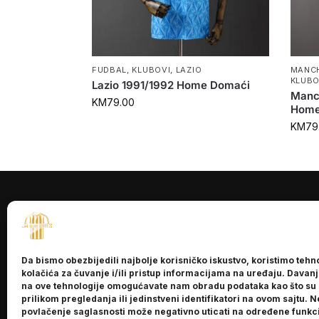
FUDBAL
,
KLUBOVI
,
LAZIO
MANCH
KLUBO
Lazio 1991/1992 Home Domaći
Manc
KM
79.00
Home
KM
79
INFORMACI
O nama
Da bismo obezbijedili najbolje korisničko iskustvo, koristimo tehn
Kontakt
kolačića za čuvanje i/ili pristup informacijama na uređaju. Davan
na ove tehnologije omogućavate nam obradu podataka kao što su
prilikom pregledanja ili jedinstveni identifikatori na ovom sajtu. N
povlačenje saglasnosti može negativno uticati na određene funkci