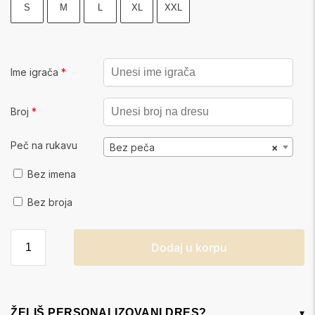
S
M
L
XL
XXL
Ime igrača
*
Broj
*
Peč na rukavu
Bez peča
×
Bez imena
Bez broja
Dodaj u korpu
ŽELIŠ PERSONALIZOVANI DRES?
▾