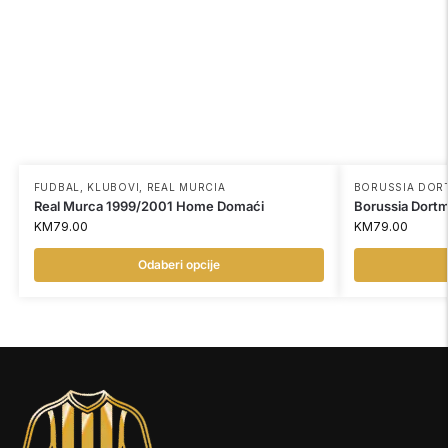
FUDBAL
,
KLUBOVI
,
REAL MURCIA
BORUSSIA DO
Real Murca 1999/2001 Home Domaći
Borussia Dort
KM
79.00
KM
79.00
Odaberi opcije