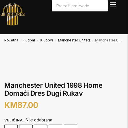
Početna
Fudbal
Klubovi
Manchester United
Manchester United 1998 Home Domaći Dres Dugi Rukav
/
/
/
/
Manchester United 1998 Home
Domaći Dres Dugi Rukav
KM
87.00
Nije odabrana
VELIČINA
: