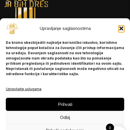
Upravljanje saglasnostima
INFORMACIJE
Da bismo obezbijedili najbolje korisničko iskustvo, koristimo
O nama
tehnologije poput kolačića za čuvanje i/ili pristup informacijama
Kontakt
na uređaju. Davanjem saglasnosti na ove tehnologije
omogućavate nam obradu podataka kao što su ponašanje
prilikom pregledanja ili jedinstveni identifikatori na ovom sajtu.
Nepristanak ili povlačenje saglasnosti može negativno uticati na
POMOĆ
određene funkcije i karakteristike sajta.
Česta pitanja
Politika privatnosti
Upravljajte uslugama
PRATITE NAS
Prihvati
Instagram
Odbij
OLX
TikTok
0