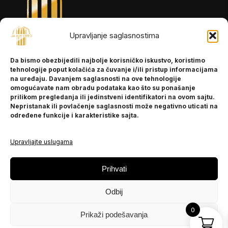
Upravljanje saglasnostima
INFORMACIJE
Da bismo obezbijedili najbolje korisničko iskustvo, koristimo
O nama
tehnologije poput kolačića za čuvanje i/ili pristup informacijama
Kontakt
na uređaju. Davanjem saglasnosti na ove tehnologije
omogućavate nam obradu podataka kao što su ponašanje
prilikom pregledanja ili jedinstveni identifikatori na ovom sajtu.
Nepristanak ili povlačenje saglasnosti može negativno uticati na
POMOĆ
određene funkcije i karakteristike sajta.
Česta pitanja
Politika privatnosti
Upravljajte uslugama
PRATITE NAS
Prihvati
Instagram
Odbij
OLX
TikTok
0
Prikaži podešavanja