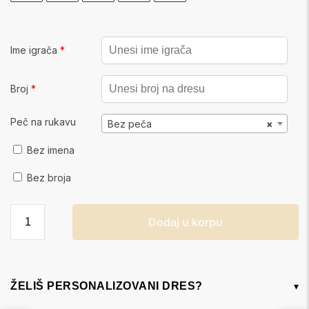
Ime igrača
*
Broj
*
Peč na rukavu
Bez peča
×
Bez imena
Bez broja
Dodaj u korpu
ŽELIŠ PERSONALIZOVANI DRES?
▾