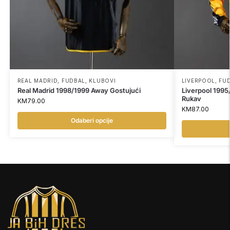
REAL MADRID
,
FUDBAL
,
KLUBOVI
LIVERPOOL
,
FU
Real Madrid 1998/1999 Away Gostujući
Liverpool 1995
Rukav
KM
79.00
KM
87.00
Odaberi opcije