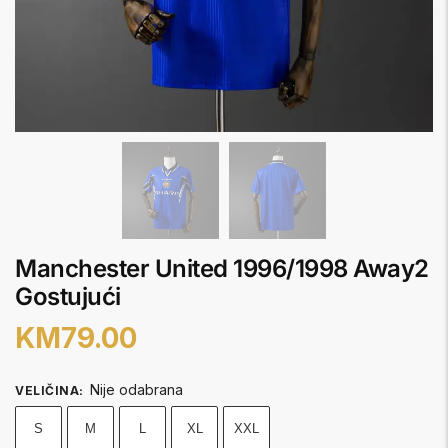
Manchester United 1996/1998 Away2
Gostujući
KM
79.00
Nije odabrana
VELIČINA
:
S
M
L
XL
XXL