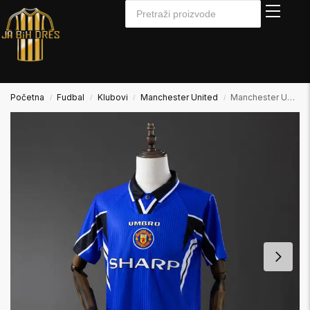
Početna
Fudbal
Klubovi
Manchester United
Manchester United 1996/1998 Away2 Gostujući
/
/
/
/