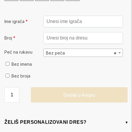
Ime igrača
*
Broj
*
Peč na rukavu
Bez peča
×
Bez imena
Bez broja
Dodaj u korpu
ŽELIŠ PERSONALIZOVANI DRES?
▾