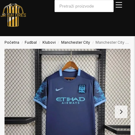
Početna
Fudbal
Klubovi
Manchester City
Manchester City 2015/2016 Away Gostujući Dres
/
/
/
/