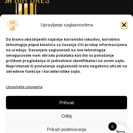
Upravljanje saglasnostima
INFORMACIJE
Da bismo obezbijedili najbolje korisničko iskustvo, koristimo
O nama
tehnologije poput kolačića za čuvanje i/ili pristup informacijama
Kontakt
na uređaju. Davanjem saglasnosti na ove tehnologije
omogućavate nam obradu podataka kao što su ponašanje
prilikom pregledanja ili jedinstveni identifikatori na ovom sajtu.
Nepristanak ili povlačenje saglasnosti može negativno uticati na
POMOĆ
određene funkcije i karakteristike sajta.
Česta pitanja
Politika privatnosti
Upravljajte uslugama
PRATITE NAS
Prihvati
Instagram
Odbij
OLX
TikTok
0
Prikaži podešavanja