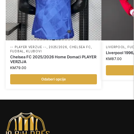
-- PLAYER VERZIJE --
,
2025/2026
,
CHELSEA FC
,
LIVERPOOL
,
FU
FUDBAL
,
KLUBOVI
Liverpool 199
Chelsea FC 2025/2026 Home Domaći PLAYER
KM
87.00
VERZIJA
KM
79.00
Odaberi opcije