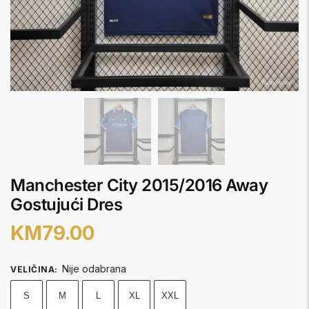
Manchester City 2015/2016 Away
Gostujući Dres
KM
79.00
Nije odabrana
VELIČINA
:
S
M
L
XL
XXL