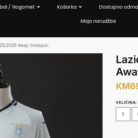
bal / Nogomet
Košarka
Dostupno odm
Moja narudžba
025/2026 Away Gostujući
Laz
Away
KM
6
VELIČINA
:
S