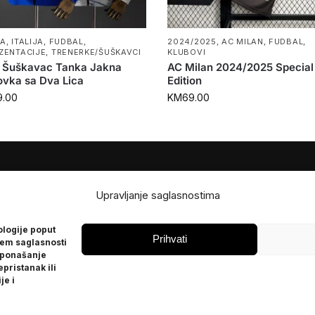
PA
,
ITALIJA
,
FUDBAL
,
2024/2025
,
AC MILAN
,
FUDBAL
,
ZENTACIJE
,
TRENERKE/ŠUŠKAVCI
KLUBOVI
ja Šuškavac Tanka Jakna
AC Milan 2024/2025 Special
ovka sa Dva Lica
Edition
9.00
KM
69.00
JE
POMOĆ
Upravljanje saglasnostima
Česta pitanja
ologije poput
Politika privatnosti
Prihvati
jem saglasnosti
 ponašanje
epristanak ili
je i