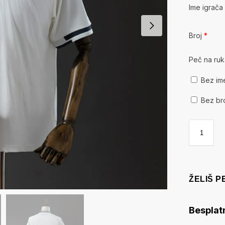
Ime igrač
Broj
*
Peč na ru
Bez im
Bez br
ŽELIŠ 
Besplat