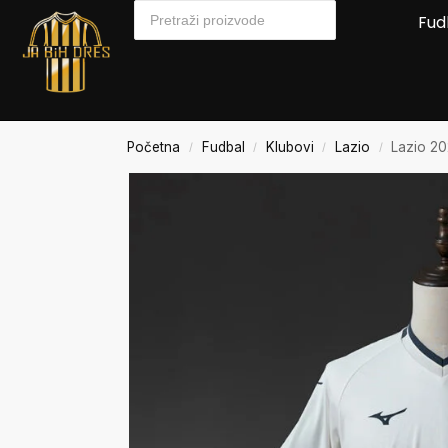
Fud
Početna
Fudbal
Klubovi
Lazio
Lazio 2
/
/
/
/