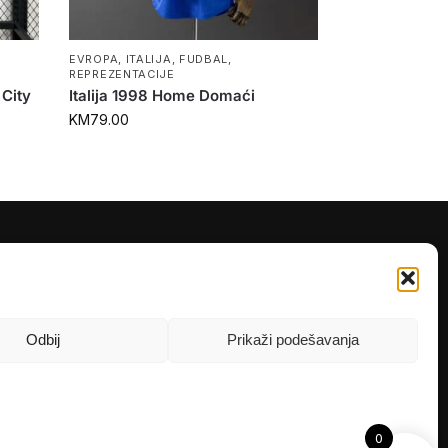
EVROPA
,
ITALIJA
,
FUDBAL
,
REPREZENTACIJE
 City
Italija 1998 Home Domaći
KM
79.00
PRATITE NAS
Instagram
OLX
Odbij
Prikaži podešavanja
TikTok
0