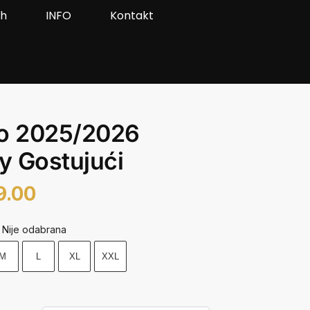
ah
INFO
Kontakt
io 2025/2026
 Gostujući
9.00
Nije odabrana
M
L
XL
XXL