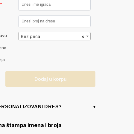
a
*
kavu
Bez peča
×
ena
oja
Dodaj u korpu
PERSONALIZOVANI DRES?
▾
na štampa imena i broja