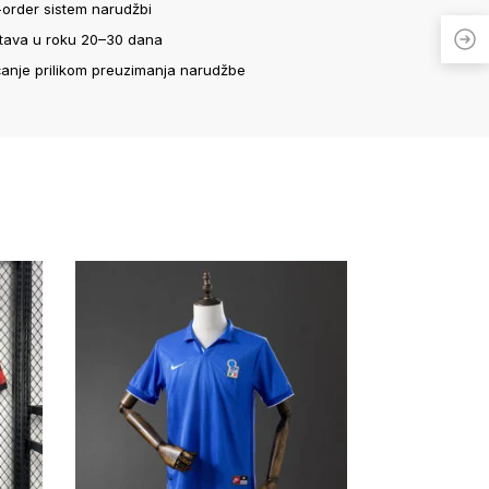
-order sistem narudžbi
tava u roku 20–30 dana
ćanje prilikom preuzimanja narudžbe