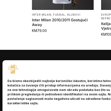
INTER MILAN
,
FUDBAL
,
KLUBOVI
EVRO
REPRE
Inter Milan 2010/2011 Gostujući
Itali
Away
Vjetr
KM
79.00
KM
10
INFORMACI
O nama
Da bismo obezbijedili najbolje korisničko iskustvo, koristimo tehn
Kontakt
kolačića za čuvanje i/ili pristup informacijama na uređaju. Davan
na ove tehnologije omogućavate nam obradu podataka kao što su
prilikom pregledanja ili jedinstveni identifikatori na ovom sajtu. N
povlačenje saglasnosti može negativno uticati na određene funkci
karakteristike sajta.