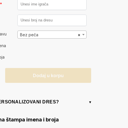
a
*
kavu
Bez peča
×
ena
oja
Dodaj u korpu
PERSONALIZOVANI DRES?
▾
na štampa imena i broja