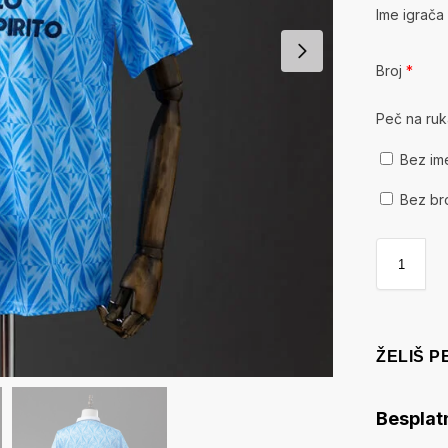
Ime igrač
Broj
*
Peč na ru
Bez im
Bez br
ŽELIŠ 
Besplat