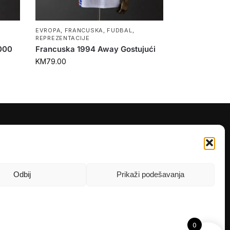
EVROPA
,
FRANCUSKA
,
FUDBAL
,
REPREZENTACIJE
2000
Francuska 1994 Away Gostujući
KM
79.00
PRATITE NAS
Instagram
OLX
Odbij
Prikaži podešavanja
TikTok
0