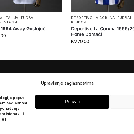
PA
,
ITALIJA
,
FUDBAL
,
DEPORTIVO LA CORUNA
,
FUDBAL
,
ZENTACIJE
KLUBOVI
ja 1994 Away Gostujući
Deportivo La Coruna 1999/
Home Domaći
.00
KM
79.00
JE
POMOĆ
Upravljanje saglasnostima
Česta pitanja
ologije poput
Politika privatnosti
Prihvati
jem saglasnosti
 ponašanje
epristanak ili
je i