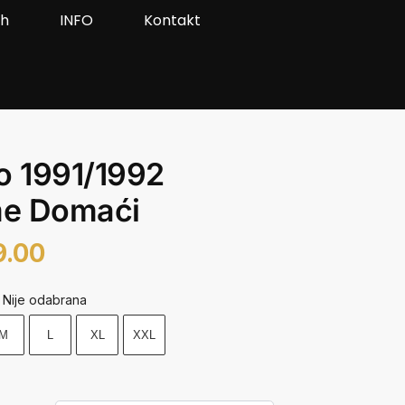
ah
INFO
Kontakt
o 1991/1992
e Domaći
9.00
Nije odabrana
M
L
XL
XXL