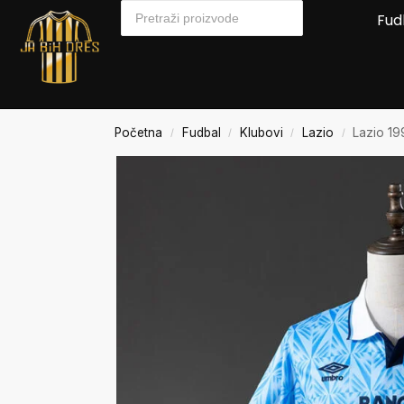
Fud
Početna
Fudbal
Klubovi
Lazio
Lazio 1
/
/
/
/