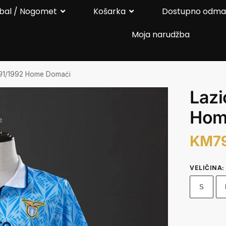
bal / Nogomet
Košarka
Dostupno odm
Moja narudžba
991/1992 Home Domaći
Lazi
Hom
KM
7
VELIČINA
:
S