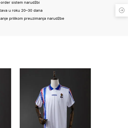
-order sistem narudžbi
tava u roku 20–30 dana
ćanje prilikom preuzimanja narudžbe