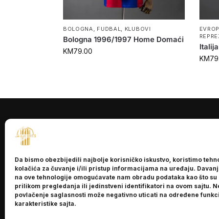
BOLOGNA
,
FUDBAL
,
KLUBOVI
EVRO
REPRE
Bologna 1996/1997 Home Domaći
Itali
KM
79.00
KM
79
INFORMACI
O nama
Da bismo obezbijedili najbolje korisničko iskustvo, koristimo tehn
Kontakt
kolačića za čuvanje i/ili pristup informacijama na uređaju. Davan
na ove tehnologije omogućavate nam obradu podataka kao što su
prilikom pregledanja ili jedinstveni identifikatori na ovom sajtu. N
povlačenje saglasnosti može negativno uticati na određene funkci
karakteristike sajta.