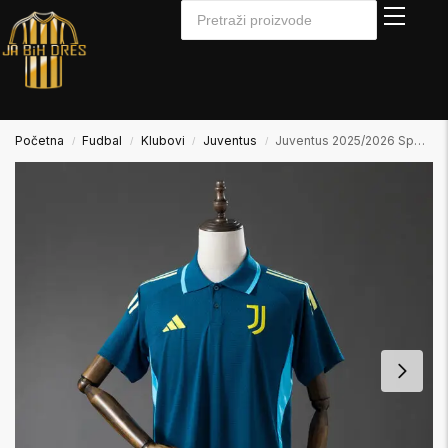
Početna
Fudbal
Klubovi
Juventus
Juventus 2025/2026 Special Edition
/
/
/
/