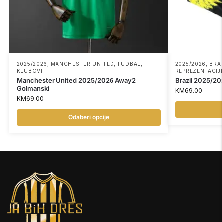
2025/2026
,
MANCHESTER UNITED
,
FUDBAL
,
2025/2026
,
BRA
KLUBOVI
REPREZENTACIJ
Manchester United 2025/2026 Away2
Brazil 2025/20
Golmanski
KM
69.00
KM
69.00
Odaberi opcije