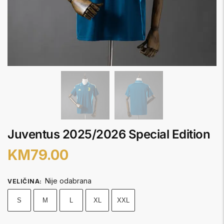
Juventus 2025/2026 Special Edition
KM
79.00
Nije odabrana
VELIČINA
:
S
M
L
XL
XXL