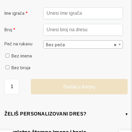
Ime igrača
*
Broj
*
Peč na rukavu
Bez peča
×
Bez imena
Bez broja
Dodaj u korpu
ŽELIŠ PERSONALIZOVANI DRES?
▾