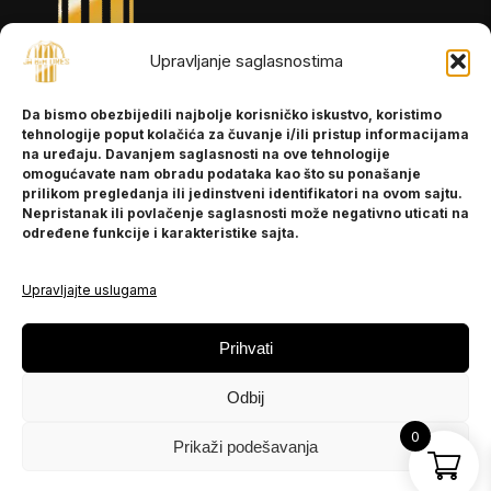
Upravljanje saglasnostima
INFORMACIJE
Da bismo obezbijedili najbolje korisničko iskustvo, koristimo
O nama
tehnologije poput kolačića za čuvanje i/ili pristup informacijama
Kontakt
na uređaju. Davanjem saglasnosti na ove tehnologije
omogućavate nam obradu podataka kao što su ponašanje
prilikom pregledanja ili jedinstveni identifikatori na ovom sajtu.
Nepristanak ili povlačenje saglasnosti može negativno uticati na
POMOĆ
određene funkcije i karakteristike sajta.
Česta pitanja
Politika privatnosti
Upravljajte uslugama
PRATITE NAS
Prihvati
Instagram
Odbij
OLX
TikTok
0
Prikaži podešavanja
© 2025 Ja BiH Dres