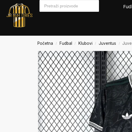
Fud
Početna
Fudbal
Klubovi
Juventus
Juve
/
/
/
/