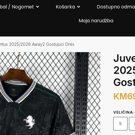
bal / Nogomet
Košarka
Dostupno odm
Moja narudžba
ntus 2025/2026 Away2 Gostujući Dres
Juv
202
Gost
KM
6
VELIČINA
:
S