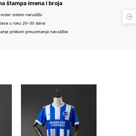
na štampa imena i broja
-order sistem narudžbi
tava u roku 20–30 dana
ćanje prilikom preuzimanja narudžbe