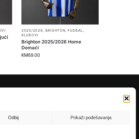
OVI
2025/2026
,
BRIGHTON
,
FUDBAL
,
KLUBOVI
jući
Brighton 2025/2026 Home
Domaći
KM
69.00
PRATITE NAS
Instagram
OLX
Odbij
Prikaži podešavanja
TikTok