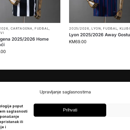
2026
,
CARTAGENA
,
FUDBAL
,
2025/2026
,
LYON
,
FUDBAL
,
KLUB
VI
Lyon 2025/2026 Away Gostu
agena 2025/2026 Home
KM
69.00
ći
.00
JE
POMOĆ
Upravljanje saglasnostima
Česta pitanja
ologije poput
Politika privatnosti
Prihvati
jem saglasnosti
 ponašanje
epristanak ili
je i