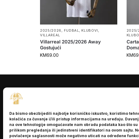
2025/2026
,
FUDBAL
,
KLUBOVI
,
2025/
VILLAREAL
KLUBO
Villarreal 2025/2026 Away
Cart
Gostujući
Doma
KM
69.00
KM
69
INFORMACI
O nama
Da bismo obezbijedili najbolje korisničko iskustvo, koristimo tehn
Kontakt
kolačića za čuvanje i/ili pristup informacijama na uređaju. Davan
na ove tehnologije omogućavate nam obradu podataka kao što su
prilikom pregledanja ili jedinstveni identifikatori na ovom sajtu. N
povlačenje saglasnosti može negativno uticati na određene funkci