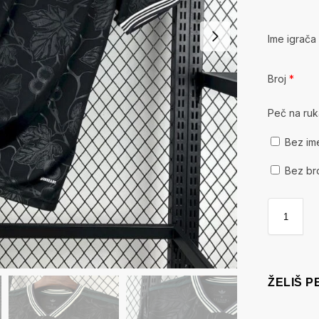
Ime igrač
Broj
*
Peč na ru
Bez im
Bez br
ŽELIŠ 