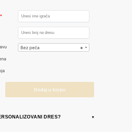
a
*
kavu
Bez peča
×
ena
oja
Dodaj u korpu
PERSONALIZOVANI DRES?
▾