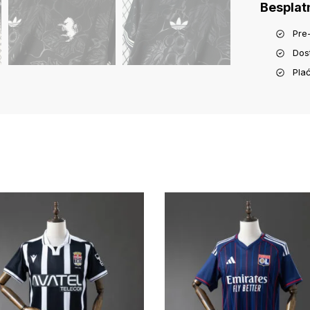
Besplat
Pre
Dos
Pla