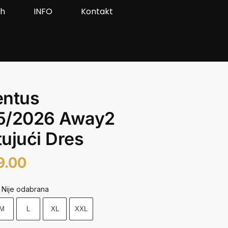
ah
INFO
Kontakt
entus
5/2026 Away2
ujući Dres
9.00
Nije odabrana
M
L
XL
XXL