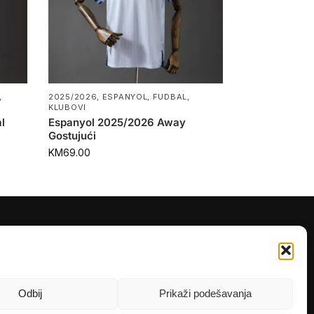
,
2025/2026
,
ESPANYOL
,
FUDBAL
,
KLUBOVI
l
Espanyol 2025/2026 Away
Gostujući
KM
69.00
PRATITE NAS
Instagram
OLX
Odbij
Prikaži podešavanja
TikTok