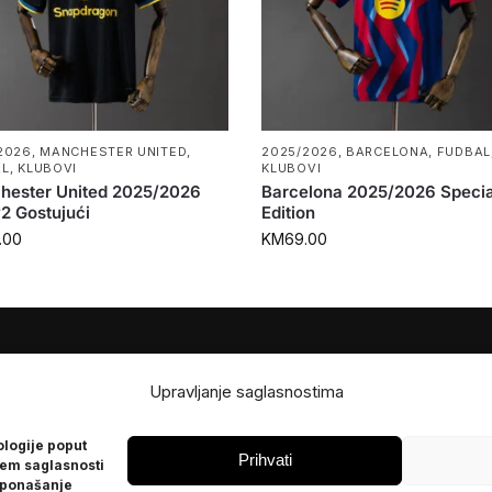
2026
,
MANCHESTER UNITED
,
2025/2026
,
BARCELONA
,
FUDBAL
AL
,
KLUBOVI
KLUBOVI
hester United 2025/2026
Barcelona 2025/2026 Specia
2 Gostujući
Edition
.00
KM
69.00
JE
POMOĆ
Upravljanje saglasnostima
Česta pitanja
ologije poput
Politika privatnosti
Prihvati
jem saglasnosti
 ponašanje