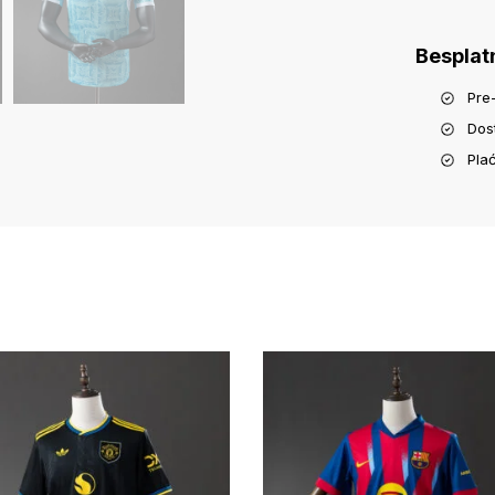
Besplat
Pre
Dos
Pla