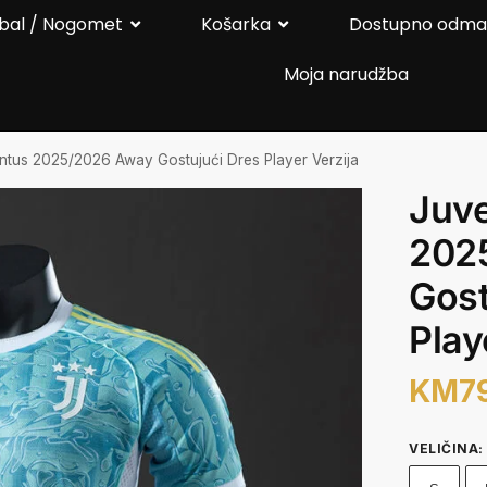
bal / Nogomet
Košarka
Dostupno odm
Moja narudžba
ntus 2025/2026 Away Gostujući Dres Player Verzija
Juv
202
Gost
Play
KM
7
VELIČINA
: