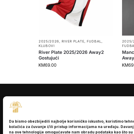
2025/2026
,
RIVER PLATE
,
FUDBAL
,
2025/
KLUBOVI
FUDB
River Plate 2025/2026 Away2
Manc
Gostujući
Away
KM
69.00
KM
69
INFORMACI
O nama
Da bismo obezbijedili najbolje korisničko iskustvo, koristimo tehn
Kontakt
kolačića za čuvanje i/ili pristup informacijama na uređaju. Davan
na ove tehnologije omogućavate nam obradu podataka kao što su