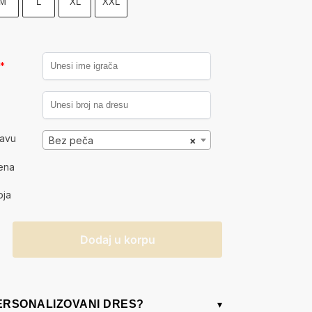
M
L
XL
XXL
a
*
kavu
Bez peča
×
ena
oja
Dodaj u korpu
PERSONALIZOVANI DRES?
▾