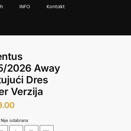
ah
INFO
Kontakt
entus
5/2026 Away
ujući Dres
er Verzija
9.00
Nije odabrana