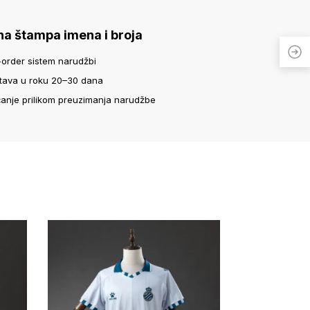
na štampa imena i broja
-order sistem narudžbi
tava u roku 20–30 dana
ćanje prilikom preuzimanja narudžbe