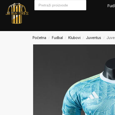
Fud
Početna
Fudbal
Klubovi
Juventus
Juve
/
/
/
/