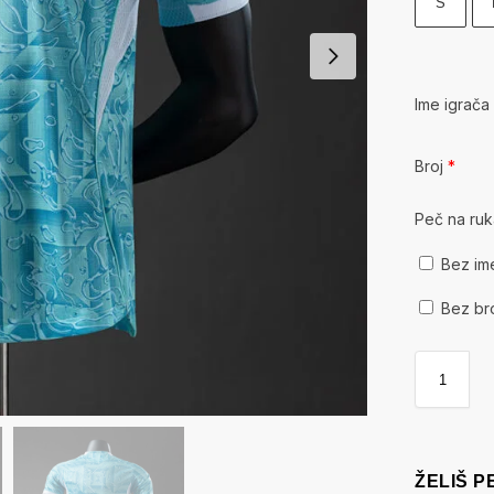
S
Ime igrač
Broj
*
Peč na ru
Bez im
Bez br
ŽELIŠ 