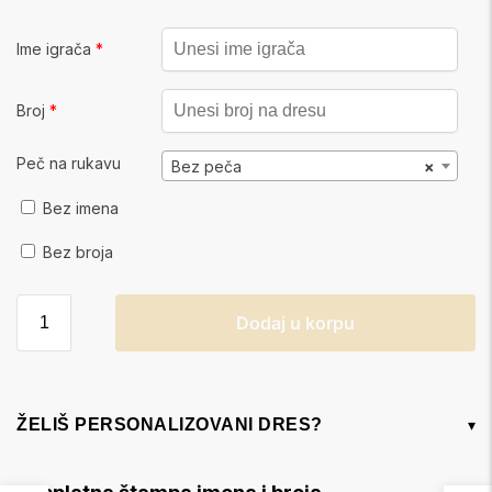
Ime igrača
*
Broj
*
Peč na rukavu
Bez peča
×
Bez imena
Bez broja
Dodaj u korpu
ŽELIŠ PERSONALIZOVANI DRES?
▾