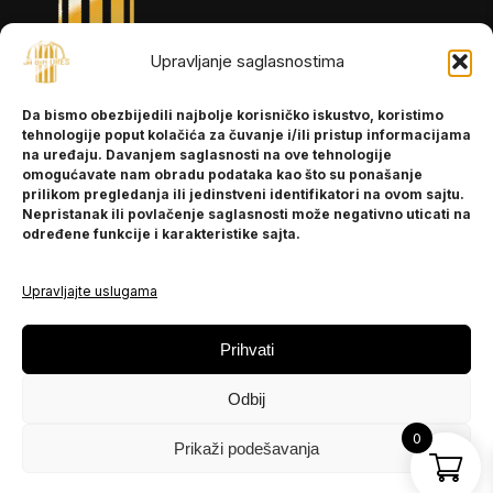
Upravljanje saglasnostima
INFORMACIJE
Da bismo obezbijedili najbolje korisničko iskustvo, koristimo
O nama
tehnologije poput kolačića za čuvanje i/ili pristup informacijama
Kontakt
na uređaju. Davanjem saglasnosti na ove tehnologije
omogućavate nam obradu podataka kao što su ponašanje
prilikom pregledanja ili jedinstveni identifikatori na ovom sajtu.
Nepristanak ili povlačenje saglasnosti može negativno uticati na
POMOĆ
određene funkcije i karakteristike sajta.
Česta pitanja
Politika privatnosti
Upravljajte uslugama
PRATITE NAS
Prihvati
Instagram
Odbij
OLX
TikTok
0
Prikaži podešavanja
© 2025 Ja BiH Dres