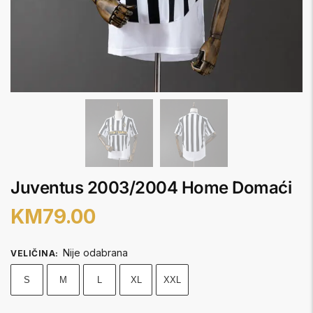
Juventus 2003/2004 Home Domaći
KM
79.00
Nije odabrana
VELIČINA
:
S
M
L
XL
XXL