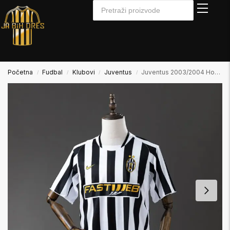
Početna
Fudbal
Klubovi
Juventus
Juventus 2003/2004 Home Domaći
/
/
/
/