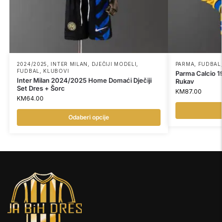
2024/2025
,
INTER MILAN
,
DJEČIJI MODELI
,
PARMA
,
FUDBAL
FUDBAL
,
KLUBOVI
Parma Calcio 
Inter Milan 2024/2025 Home Domaći Dječiji
Rukav
Set Dres + Šorc
KM
87.00
KM
64.00
Odaberi opcije