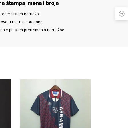
na štampa imena i broja
-order sistem narudžbi
tava u roku 20–30 dana
ćanje prilikom preuzimanja narudžbe