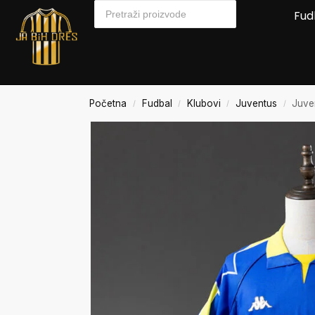
Fud
Početna
Fudbal
Klubovi
Juventus
Juve
/
/
/
/