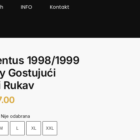
ah
INFO
Kontakt
entus 1998/1999
 Gostujući
i Rukav
7.00
Nije odabrana
M
L
XL
XXL