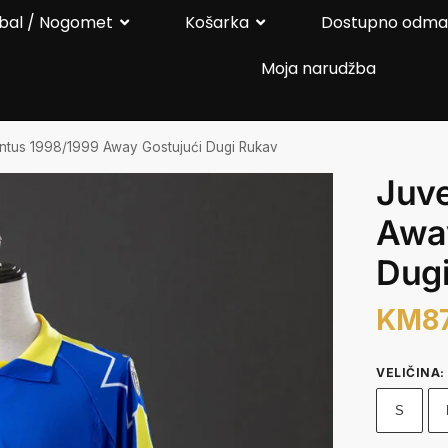
bal / Nogomet
Košarka
Dostupno odm
Moja narudžba
ntus 1998/1999 Away Gostujući Dugi Rukav
Juv
Away
Dug
KM
8
VELIČINA
:
S