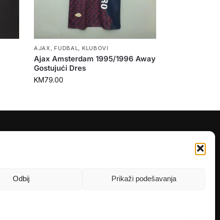
AJAX
,
FUDBAL
,
KLUBOVI
Ajax Amsterdam 1995/1996 Away
Gostujući Dres
KM
79.00
PRATITE NAS
Instagram
OLX
Odbij
Prikaži podešavanja
TikTok