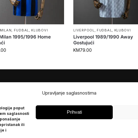
 MILAN
,
FUDBAL
,
KLUBOVI
LIVERPOOL
,
FUDBAL
,
KLUBOVI
 Milan 1995/1996 Home
Liverpool 1989/1990 Away
ći
Gostujući
.00
KM
79.00
JE
POMOĆ
Upravljanje saglasnostima
Česta pitanja
ologije poput
Politika privatnosti
Prihvati
jem saglasnosti
 ponašanje
epristanak ili
je i