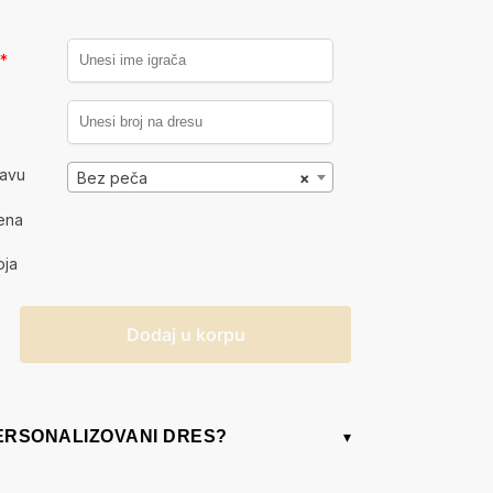
a
*
kavu
Bez peča
×
ena
oja
Dodaj u korpu
PERSONALIZOVANI DRES?
▾