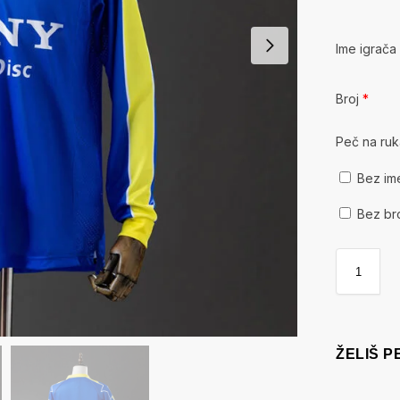
Ime igrač
Broj
*
Peč na ru
Bez im
Bez br
ŽELIŠ 