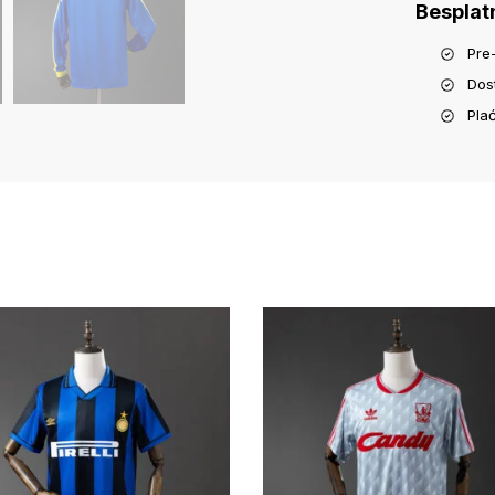
Besplat
Pre
Dos
Pla