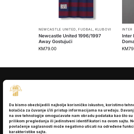
NEWCASTLE UNITED
,
FUDBAL
,
KLUBOVI
INTER
Newcastle United 1996/1997
Inter
Away Gostujući
Doma
KM
79.00
KM
79
INFORMACI
O nama
Da bismo obezbijedili najbolje korisničko iskustvo, koristimo tehn
Kontakt
kolačića za čuvanje i/ili pristup informacijama na uređaju. Davan
na ove tehnologije omogućavate nam obradu podataka kao što su
prilikom pregledanja ili jedinstveni identifikatori na ovom sajtu. N
povlačenje saglasnosti može negativno uticati na određene funkci
karakteristike sajta.