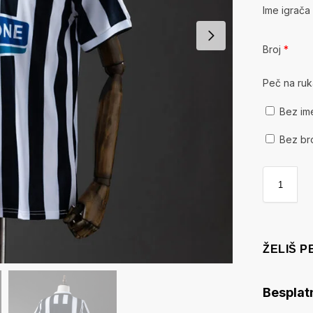
Ime igrač
Broj
*
Peč na ru
Bez im
Bez br
ŽELIŠ 
Besplat