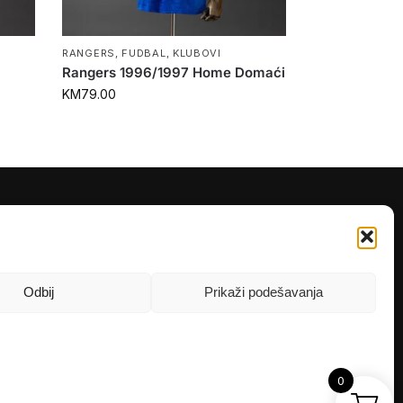
RANGERS
,
FUDBAL
,
KLUBOVI
Rangers 1996/1997 Home Domaći
KM
79.00
PRATITE NAS
Instagram
OLX
Odbij
Prikaži podešavanja
TikTok
0