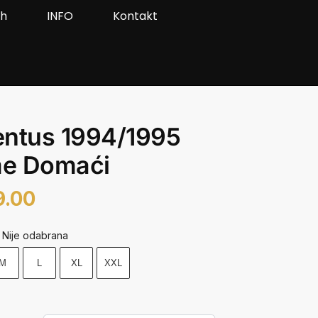
ah
INFO
Kontakt
entus 1994/1995
e Domaći
9.00
Nije odabrana
M
L
XL
XXL