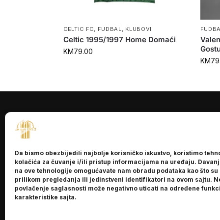
CELTIC FC
,
FUDBAL
,
KLUBOVI
FUDB
Celtic 1995/1997 Home Domaći
Vale
Gostu
KM
79.00
KM
79
INFORMACI
O nama
Da bismo obezbijedili najbolje korisničko iskustvo, koristimo tehn
Kontakt
kolačića za čuvanje i/ili pristup informacijama na uređaju. Davan
na ove tehnologije omogućavate nam obradu podataka kao što su
prilikom pregledanja ili jedinstveni identifikatori na ovom sajtu. N
povlačenje saglasnosti može negativno uticati na određene funkci
karakteristike sajta.