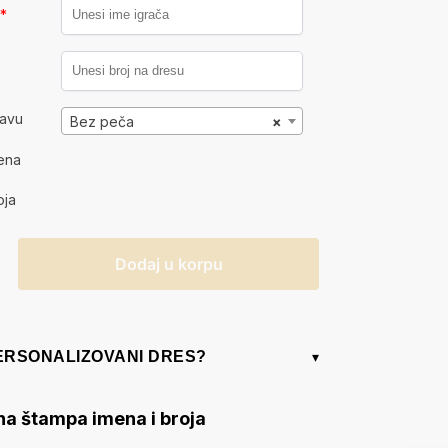
a
*
kavu
Bez peča
×
ena
oja
Dodaj u korpu
PERSONALIZOVANI DRES?
▾
na štampa imena i broja