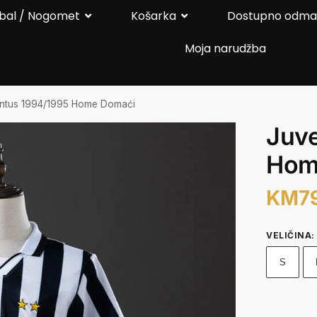
bal / Nogomet
Košarka
Dostupno odm
Moja narudžba
ntus 1994/1995 Home Domaći
Juv
Hom
KM
7
VELIČINA
:
S