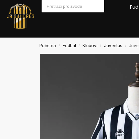
Fud
Početna
Fudbal
Klubovi
Juventus
Juve
/
/
/
/