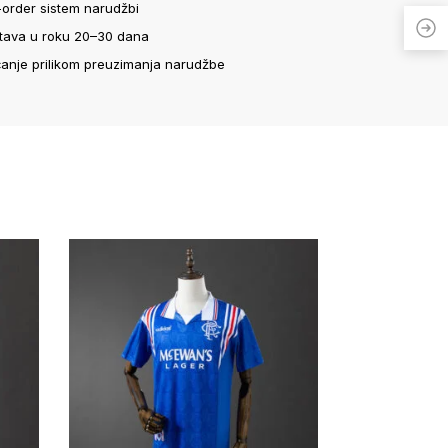
-order sistem narudžbi
tava u roku 20–30 dana
ćanje prilikom preuzimanja narudžbe