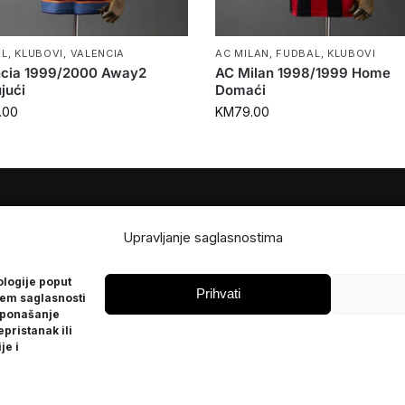
AL
,
KLUBOVI
,
VALENCIA
AC MILAN
,
FUDBAL
,
KLUBOVI
ncia 1999/2000 Away2
AC Milan 1998/1999 Home
jući
Domaći
.00
KM
79.00
JE
POMOĆ
Upravljanje saglasnostima
Česta pitanja
ologije poput
Politika privatnosti
Prihvati
jem saglasnosti
 ponašanje
epristanak ili
je i